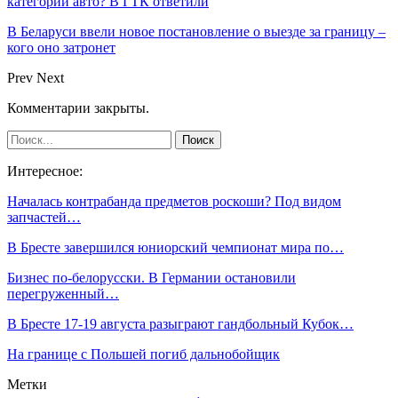
категории авто? В ГТК ответили
В Беларуси ввели новое постановление о выезде за границу –
кого оно затронет
Prev
Next
Комментарии закрыты.
Интересное:
Началась контрабанда предметов роскоши? Под видом
запчастей…
В Бресте завершился юниорский чемпионат мира по…
Бизнес по-белорусски. В Германии остановили
перегруженный…
В Бресте 17-19 августа разыграют гандбольный Кубок…
На границе с Польшей погиб дальнобойщик
Метки