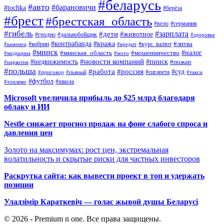
#беларусь
#авто
#барановичи
#tochka
#берёза
#брест
#брестская_область
#вело
#германия
#гибель
#дети
#зарплата
#животное
#гродно
#дальнобойщик
#здоровье
#контрабанда
#кража
#кобрин
#курс_валют
#литва
#каменец
#кредит
#минск
#налог
#мошенничество
#минская_область
#медицина
#мото
#новости компаний
#недвижимость
#пинск
#пожар
#наркотик
#польша
#работа
#россия
#суд
#сигарета
#приговор
#пьяный
#такси
#футбол
#школа
#топливо
Microsoft увеличила прибыль до $25 млрд благодаря
облаку и ИИ
Nestle снижает прогноз продаж на фоне слабого спроса и
давления цен
Золото на максимумах: рост цен, экстремальная
волатильность и скрытые риски для частных инвесторов
Раскрутка сайта: как вывести проект в топ и удержать
позиции
Уладзімір Караткевіч — голас жывой душы Беларусі
© 2026 - Premium n one. Все права защищены.