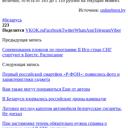
величин, то есть от 185 до 1 110 рублей на текущий момент.
Источник:
onlinebrest.by
#беларусь
223
Поделится
VK
OK.ru
Facebook
Twitter
WhatsApp
Telegram
Viber
Предыдущая запись
Соревнования пловцов по программе II Игр стран СНГ
стартуют в Бресте. Расписание
Следующая запись
Первый российский смартфон «Р-ФОН»: появились фото и
характеристики гаджета
Вам также могут понравиться
Еще от автора
В Беларуси взорвались российские дроны-камикадзе
Литовец вез под капотом автомобиля белорусские сигареты.
Не доехал
При растаможке теперь обязательно нужна справка о