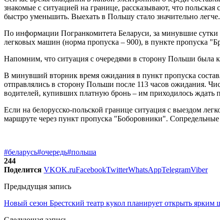
знакомые с ситуацией на границе, рассказывают, что польская
быстро уменьшить. Выехать в Польшу стало значительно легче.
По информации Погранкомитета Беларуси, за минувшие сутки н
легковых машин (норма пропуска – 900), в пункте пропуска "Бре
Напомним, что ситуация с очередями в сторону Польши была к
В минувший вторник время ожидания в пункт пропуска составл
отправлялись в сторону Польши после 113 часов ожидания. Чис
водителей, купивших платную бронь – им приходилось ждать по
Если на белорусско-польской границе ситуация с выездом легк
маршруте через пункт пропуска "Боборовники". Сопредельные
#беларусь
#очередь
#польша
244
Поделится
VK
OK.ru
Facebook
Twitter
WhatsApp
Telegram
Viber
Предыдущая запись
Новый сезон Брестский театр кукол планирует открыть ярким ш
Следующая запись