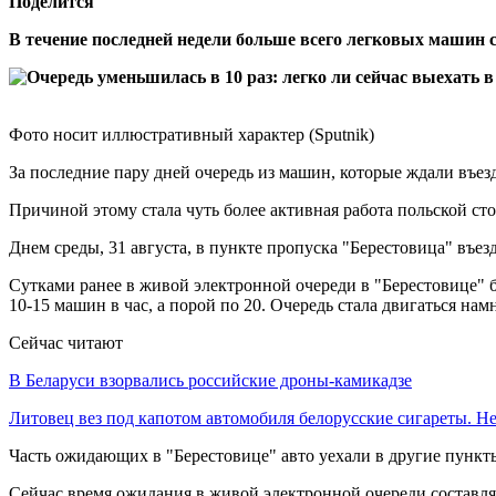
Поделится
В течение последней недели больше всего легковых машин с
Фото носит иллюстративный характер (Sputnik)
За последние пару дней очередь из машин, которые ждали въезд
Причиной этому стала чуть более активная работа польской сто
Днем среды, 31 августа, в пункте пропуска "Берестовица" въез
Сутками ранее в живой электронной очереди в "Берестовице" б
10-15 машин в час, а порой по 20. Очередь стала двигаться намн
Сейчас читают
В Беларуси взорвались российские дроны-камикадзе
Литовец вез под капотом автомобиля белорусские сигареты. 
Часть ожидающих в "Берестовице" авто уехали в другие пункты
Сейчас время ожидания в живой электронной очереди составля