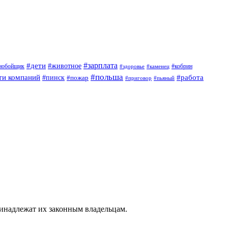
#дети
#зарплата
#животное
нобойщик
#кобрин
#здоровье
#каменец
#польша
ти компаний
#работа
#пинск
#пожар
#приговор
#пьяный
ринадлежат их законным владельцам.