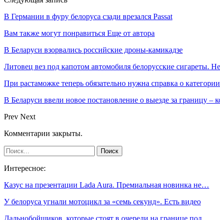
В Германии в фуру белоруса сзади врезался Passat
Вам также могут понравиться
Еще от автора
В Беларуси взорвались российские дроны-камикадзе
Литовец вез под капотом автомобиля белорусские сигареты. Не
При растаможке теперь обязательно нужна справка о категори
В Беларуси ввели новое постановление о выезде за границу – к
Prev
Next
Комментарии закрыты.
Интересное:
Казус на презентации Lada Aura. Премиальная новинка не…
У белоруса угнали мотоцикл за «семь секунд». Есть видео
Дальнобойщиков, которые стоят в очереди на границе под…