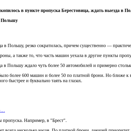
копилось в пункте пропуска Берестовица, ждать выезда в Пол
а в Польшу, резко сократилась, причем существенно — практичес
роны, а также то, что часть машин уехала в другие пункты пропу
да в Польшу ждало чуть более 50 автомобилей и примерно стольк
ыло более 600 машин и более 50 по платной брони. Но ближе к 
ого быстрее и буквально таять на глазах.
Не…
 пропуска. Например, в "Брест".
ет всего несколько часов. По платной брони, дающей приоритет