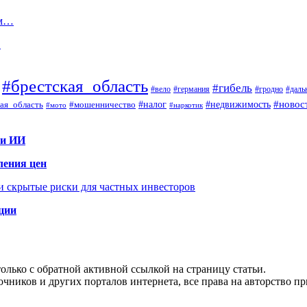
ем…
…
#брестская_область
#гибель
#вело
#гродно
#даль
#германия
#налог
#новос
#мошенничество
#недвижимость
ая_область
#мото
#наркотик
 и ИИ
ления цен
 и скрытые риски для частных инвесторов
иции
олько с обратной активной ссылкой на страницу статьи.
чников и других порталов интернета, все права на авторство п