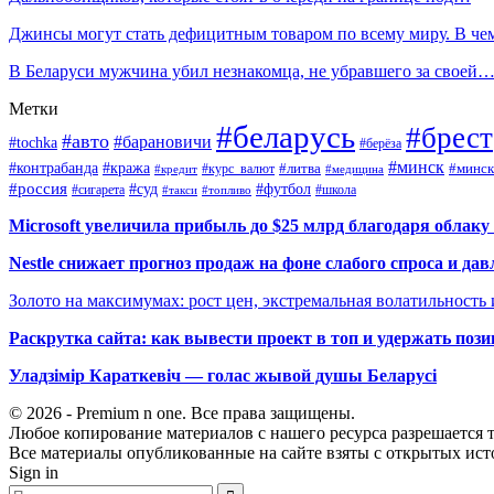
Джинсы могут стать дефицитным товаром по всему миру. В ч
В Беларуси мужчина убил незнакомца, не убравшего за своей
Метки
#беларусь
#брест
#авто
#барановичи
#tochka
#берёза
#минск
#контрабанда
#кража
#курс_валют
#литва
#минск
#кредит
#медицина
#россия
#футбол
#суд
#сигарета
#школа
#топливо
#такси
Microsoft увеличила прибыль до $25 млрд благодаря облаку
Nestle снижает прогноз продаж на фоне слабого спроса и дав
Золото на максимумах: рост цен, экстремальная волатильность
Раскрутка сайта: как вывести проект в топ и удержать поз
Уладзімір Караткевіч — голас жывой душы Беларусі
© 2026 - Premium n one. Все права защищены.
Любое копирование материалов с нашего ресурса разрешается т
Все материалы опубликованные на сайте взяты с открытых исто
Sign in