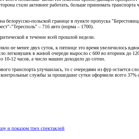
 сторона стали активнее работать, больше принимать транспорта
а белорусско-польской границе в пункте пропуска "Берестовиц
ст"-"Тересполь" – 716 авто (норма – 1700).
ритической в течение всей прошлой недели.
яло не менее двух суток, к пятнице это время увеличилось вдв
ло легковушек в живой очереди выросло с 600 во вторник до 120
 10-12 часов, а число машин доходило до сотни.
ового транспорта улучшилась, то с очередями из фур остается с
 контрольные службы за прошедшие сутки оформили всего 37% 
оу и показом трех спектаклей