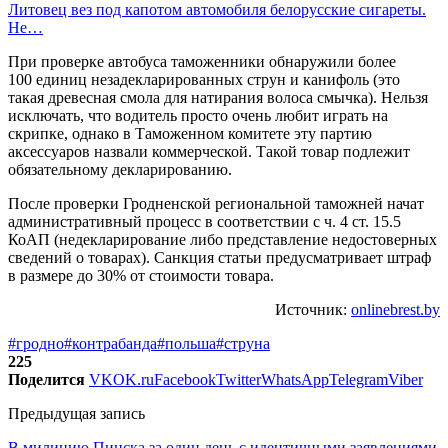
Литовец вез под капотом автомобиля белорусские сигареты.
Не…
При проверке автобуса таможенники обнаружили более
100 единиц незадекларированных струн и канифоль (это
такая древесная смола для натирания волоса смычка). Нельзя
исключать, что водитель просто очень любит играть на
скрипке, однако в Таможенном комитете эту партию
аксессуаров назвали коммерческой. Такой товар подлежит
обязательному декларированию.
После проверки Гродненской региональной таможней начат
административный процесс в соответствии с ч. 4 ст. 15.5
КоАП (недекларирование либо представление недостоверных
сведений о товарах). Санкция статьи предусматривает штраф
в размере до 30% от стоимости товара.
Источник:
onlinebrest.by
#гродно
#контрабанда
#польша
#струна
225
Поделится
VK
OK.ru
Facebook
Twitter
WhatsApp
Telegram
Viber
Предыдущая запись
В милицию Пинска за один день с идентичными заявлениями