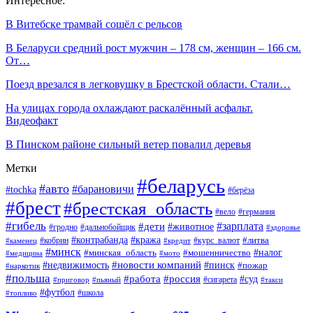
Интересное:
В Витебске трамвай сошёл с рельсов
В Беларуси средний рост мужчин – 178 см, женщин – 166 см.
От…
Поезд врезался в легковушку в Брестской области. Стали…
На улицах города охлаждают раскалённый асфальт.
Видеофакт
В Пинском районе сильный ветер повалил деревья
Метки
#беларусь
#авто
#барановичи
#tochka
#берёза
#брест
#брестская_область
#вело
#германия
#гибель
#дети
#зарплата
#животное
#гродно
#дальнобойщик
#здоровье
#контрабанда
#кража
#кобрин
#курс_валют
#литва
#каменец
#кредит
#минск
#налог
#мошенничество
#минская_область
#медицина
#мото
#новости компаний
#недвижимость
#пинск
#пожар
#наркотик
#польша
#работа
#россия
#суд
#сигарета
#приговор
#пьяный
#такси
#футбол
#школа
#топливо