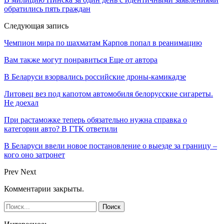
обратились пять граждан
Следующая запись
Чемпион мира по шахматам Карпов попал в реанимацию
Вам также могут понравиться
Еще от автора
В Беларуси взорвались российские дроны-камикадзе
Литовец вез под капотом автомобиля белорусские сигареты.
Не доехал
При растаможке теперь обязательно нужна справка о
категории авто? В ГТК ответили
В Беларуси ввели новое постановление о выезде за границу –
кого оно затронет
Prev
Next
Комментарии закрыты.