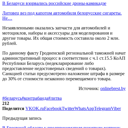
В Беларуси взорвались российские дроны-камикадзе
Литовец вез под капотом автомобиля белорусские сигареты.
Не…
Незаявленными оказались запчасти для автомобилей и
мотоциклов, наборы и аксессуары для моделирования и
другие товары. Их общая стоимость составила около 2 млн.
рублей.
По данному факту Гродненской региональной таможней начат
административный процесс в соответствии с ч.1 ст.15.5 КоАП
Республики Беларусь (недекларирование либо
предоставление недостоверных сведений о товарах).
Санкцией статьи предусмотрено наложение штрафа в размере
до 30% от стоимости незаконно перемещаемого товара.
Источник:
onlinebrest.by
#беларусь
#контрабанда
#литва
212
Поделится
VK
OK.ru
Facebook
Twitter
WhatsApp
Telegram
Viber
Предыдущая запись
В Брестской области у предпринимателя похитили матрицу