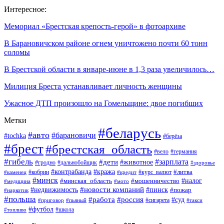
Интересное:
Мемориал «Брестская крепость-герой» в фотоархиве
В Барановичском районе огнем уничтожено почти 60 тонн
соломы
В Брестской области в январе-июне в 1,3 раза увеличилось…
Милиция Бреста устанавливает личность женщины
Ужасное ДТП произошло на Гомельщине: двое погибших
Метки
#беларусь
#авто
#барановичи
#tochka
#берёза
#брест
#брестская_область
#вело
#германия
#гибель
#дети
#зарплата
#животное
#гродно
#дальнобойщик
#здоровье
#контрабанда
#кража
#кобрин
#курс_валют
#литва
#каменец
#кредит
#минск
#налог
#мошенничество
#минская_область
#медицина
#мото
#новости компаний
#недвижимость
#пинск
#пожар
#наркотик
#польша
#работа
#россия
#суд
#сигарета
#приговор
#пьяный
#такси
#футбол
#школа
#топливо