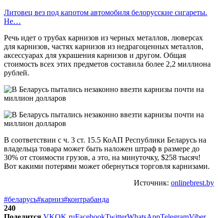
Литовец вез под капотом автомобиля белорусские сигареты.
Не…
Речь идет о трубах карнизов из черных металлов, люверсах
для карнизов, частях карнизов из недрагоценных металлов,
аксессуарах для украшения карнизов и другом. Общая
стоимость всех этих предметов составила более 2,2 миллиона
рублей.
В соответствии с ч. 3 ст. 15.5 КоАП Республики Беларусь на
владельца товара может быть наложен штраф в размере до
30% от стоимости грузов, а это, на минуточку, $258 тысяч!
Вот какими потерями может обернуться торговля карнизами.
Источник:
onlinebrest.by
#беларусь
#карниз
#контрабанда
240
Поделится
VK
OK.ru
Facebook
Twitter
WhatsApp
Telegram
Viber