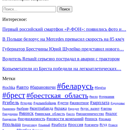
Интересное:
Первый российский смартфон «Р-ФОН»: появились фото и…
В Польше белорус на Mercedes превысил скорость на 85 км/ч
Губернатор Брестчины Юрий Шулейко представил нового…
Водитель Renault серьезно пострадал в аварии с трактором
Копьеметатели из Бреста победили на легкоатлетических…
Метки
#беларусь
#авто
#барановичи
#tochka
#берёза
#брест
#брестская_область
#вело
#германия
#гибель
#дети
#зарплата
#животное
#гродно
#дальнобойщик
#здоровье
#контрабанда
#кража
#кобрин
#курс_валют
#литва
#каменец
#кредит
#минск
#налог
#мошенничество
#минская_область
#медицина
#мото
#новости компаний
#недвижимость
#пинск
#пожар
#наркотик
#польша
#работа
#россия
#суд
#сигарета
#приговор
#пьяный
#такси
#футбол