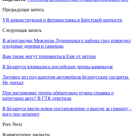
Предыдущая запись
VR-реконструкция и фотовыставка в Брестской крепости
Следующая запись
В агрогородке Межлесье Лунинецкого района град повредил
плодовые деревья и саженцы
Вам также могут понравиться
Еще от автора
В Беларуси взорвались российские дроны-камикадзе
Литовец вез под капотом автомобиля белорусские сигареты.
Не доехал
При растаможке теперь обязательно нужна справка о
категории авто? В ГТК ответили
В Беларуси ввели новое постановление о выезде за границу –
кого оно затронет
Prev
Next
Комментарии закрыты.