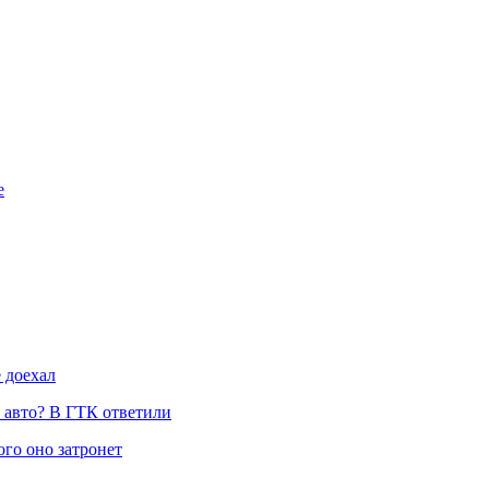
е
 доехал
и авто? В ГТК ответили
ого оно затронет