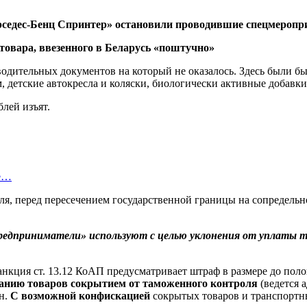
рседес-Бенц Спринтер» остановили проводившие спецмеропр
одительных документов на который не оказалось. Здесь были б
детские автокресла и коляски, биологически активные добавки
лей изъят.
Не…
ля, перед пересечением государственной границы на сопредельн
«предприниматели» используют с целью уклонения от уплат
нкция ст. 13.12 КоАП предусматривает штраф в размере до пол
анию товаров сокрытием от таможенного контроля
(ведется 
н.
С возможной конфискацией
сокрытых товаров и транспортны