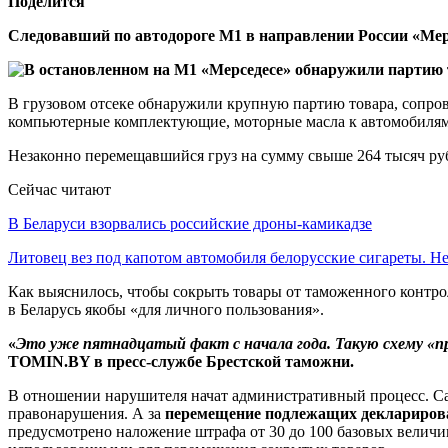
Поделится
Следовавший по автодороге М1 в направлении России «Ме
В грузовом отсеке обнаружили крупную партию товара, сопров
компьютерные комплектующие, моторные масла к автомобилям, 
Незаконно перемещавшийся груз на сумму свыше 264 тысяч руб
Сейчас читают
В Беларуси взорвались российские дроны-камикадзе
Литовец вез под капотом автомобиля белорусские сигареты. 
Как выяснилось, чтобы сокрыть товары от таможенного контро
в Беларусь якобы «для личного пользования».
«
Это уже пятнадцатый факт с начала года. Такую схему 
TOMIN.BY в пресс-службе Брестской таможни.
В отношении нарушителя начат административный процесс. Са
правонарушения. А за
перемещение подлежащих деклариров
предусмотрено наложение штрафа от 30 до 100 базовых величи