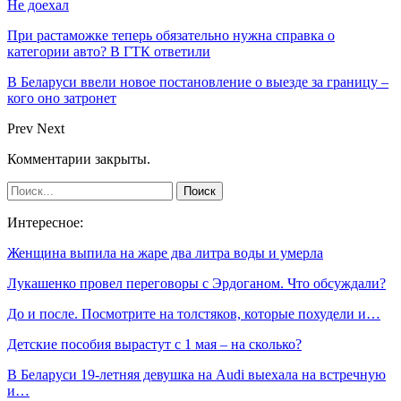
Не доехал
При растаможке теперь обязательно нужна справка о
категории авто? В ГТК ответили
В Беларуси ввели новое постановление о выезде за границу –
кого оно затронет
Prev
Next
Комментарии закрыты.
Интересное:
Женщина выпила на жаре два литра воды и умерла
Лукашенко провел переговоры с Эрдоганом. Что обсуждали?
До и после. Посмотрите на толстяков, которые похудели и…
Детские пособия вырастут с 1 мая – на сколько?
В Беларуси 19-летняя девушка на Audi выехала на встречную
и…