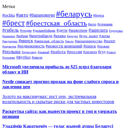
Метки
#беларусь
#авто
#барановичи
#tochka
#берёза
#брест
#брестская_область
#вело
#германия
#гибель
#дети
#зарплата
#животное
#гродно
#дальнобойщик
#здоровье
#контрабанда
#кража
#кобрин
#курс_валют
#литва
#каменец
#кредит
#минск
#налог
#мошенничество
#минская_область
#медицина
#мото
#новости компаний
#недвижимость
#пинск
#пожар
#наркотик
#польша
#работа
#россия
#суд
#сигарета
#приговор
#пьяный
#такси
#футбол
#школа
#топливо
Microsoft увеличила прибыль до $25 млрд благодаря
облаку и ИИ
Nestle снижает прогноз продаж на фоне слабого спроса и
давления цен
Золото на максимумах: рост цен, экстремальная
волатильность и скрытые риски для частных инвесторов
Раскрутка сайта: как вывести проект в топ и удержать
позиции
Уладзімір Караткевіч — голас жывой душы Беларусі