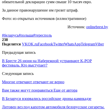
обязательной декларации сумм свыше 10 тысяч евро.
За данное правонарушение им грозит штраф.
Фото: из открытых источников (иллюстративное)
Источник:
onlinebrest.by
#беларусь
#польша
#тересполь
238
Поделится
VK
OK.ru
Facebook
Twitter
WhatsApp
Telegram
Viber
Предыдущая запись
В Бресте 26 июня на Набережной устраивают K-POP
фестиваль. Кто выступает?
Следующая запись
Многие отвечают отвечают не верно
Вам также могут понравиться
Еще от автора
В Беларуси взорвались российские дроны-камикадзе
Литовец вез под капотом автомобиля белорусские сигареты.