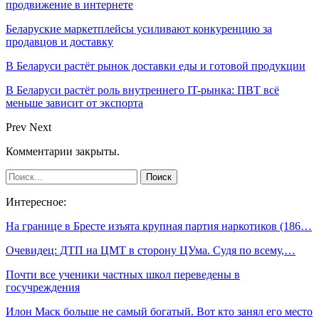
продвижение в интернете
Беларуские маркетплейсы усиливают конкуренцию за
продавцов и доставку
В Беларуси растёт рынок доставки еды и готовой продукции
В Беларуси растёт роль внутреннего IT-рынка: ПВТ всё
меньше зависит от экспорта
Prev
Next
Комментарии закрыты.
Интересное:
На границе в Бресте изъята крупная партия наркотиков (186…
Очевидец: ДТП на ЦМТ в сторону ЦУма. Судя по всему,…
Почти все ученики частных школ переведены в
госучреждения
Илон Маск больше не самый богатый. Вот кто занял его место