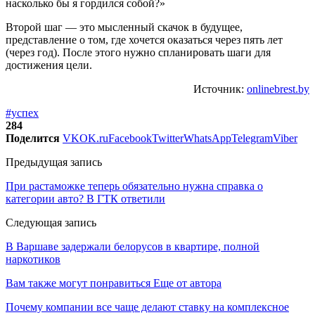
насколько бы я гордился собой?»
Второй шаг — это мысленный скачок в будущее,
представление о том, где хочется оказаться через пять лет
(через год). После этого нужно спланировать шаги для
достижения цели.
Источник:
onlinebrest.by
#успех
284
Поделится
VK
OK.ru
Facebook
Twitter
WhatsApp
Telegram
Viber
Предыдущая запись
При растаможке теперь обязательно нужна справка о
категории авто? В ГТК ответили
Следующая запись
В Варшаве задержали белорусов в квартире, полной
наркотиков
Вам также могут понравиться
Еще от автора
Почему компании все чаще делают ставку на комплексное