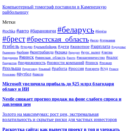
Компьютерный томограф поставили в Каменецкую
райбольницу
Метки
#беларусь
#авто
#барановичи
#tochka
#берёза
#брест
#брестская_область
#вело
#германия
#гибель
#дети
#зарплата
#животное
#гродно
#дальнобойщик
#здоровье
#контрабанда
#кража
#кобрин
#курс_валют
#литва
#каменец
#кредит
#минск
#налог
#мошенничество
#минская_область
#медицина
#мото
#новости компаний
#недвижимость
#пинск
#пожар
#наркотик
#польша
#работа
#россия
#суд
#сигарета
#приговор
#пьяный
#такси
#футбол
#школа
#топливо
Microsoft увеличила прибыль до $25 млрд благодаря
облаку и ИИ
Nestle снижает прогноз продаж на фоне слабого спроса и
давления цен
Золото на максимумах: рост цен, экстремальная
волатильность и скрытые риски для частных инвесторов
Раскрутка сайта: как вывести проект в топ и удержать