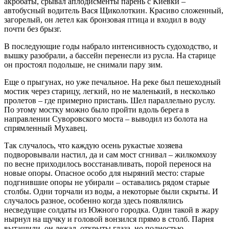
акробаты, срывал аплодисменты парень с Киевки –
автобусный водитель Вася Щиколоткин. Красиво сложенный,
загорелый, он летел как бронзовая птица и входил в воду
почти без брызг.
В последующие годы набрало интенсивность судоходство, и
вышку разобрали, а бассейн перенесли из русла. На старице
он простоял подольше, не снимали пару зим.
Еще о прыгунах, но уже печальное. На реке был пешеходный
мостик через старицу, легкий, но не маленький, в несколько
пролетов – где примерно пристань. Шел параллельно руслу.
По этому мостку можно было пройти вдоль берега в
направлении Суворовского моста – выводил из болота на
спрямленный Мухавец.
Так случалось, что каждую осень рукастые хозяева
подворовывали настил, да и сам мост сгнивал – жилкомхозу
по весне приходилось восстанавливать, порой перенося на
новые опоры. Опасное особо для ныряний место: старые
подгнившие опоры не убирали – оставались рядом старые
столбы. Одни торчали из воды, а некоторые были скрыты. И
случалось разное, особенно когда здесь появлялись
несведущие солдаты из Южного городка. Один такой в жару
нырнул на щучку и головой вонзился прямо в столб. Парня
вытащили, он лежал, открыты глаза, но полностью