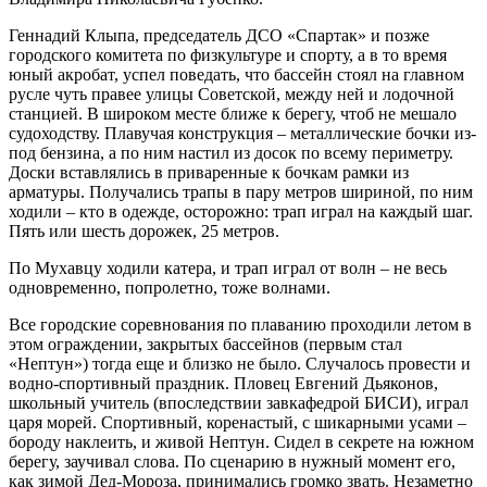
Геннадий Клыпа, председатель ДСО «Спартак» и позже
городского комитета по физкультуре и спорту, а в то время
юный акробат, успел поведать, что бассейн стоял на главном
русле чуть правее улицы Советской, между ней и лодочной
станцией. В широком месте ближе к берегу, чтоб не мешало
судоходству. Плавучая конструкция – металлические бочки из-
под бензина, а по ним настил из досок по всему периметру.
Доски вставлялись в приваренные к бочкам рамки из
арматуры. Получались трапы в пару метров шириной, по ним
ходили – кто в одежде, осторожно: трап играл на каждый шаг.
Пять или шесть дорожек, 25 метров.
По Мухавцу ходили катера, и трап играл от волн – не весь
одновременно, попролетно, тоже волнами.
Все городские соревнования по плаванию проходили летом в
этом ограждении, закрытых бассейнов (первым стал
«Нептун») тогда еще и близко не было. Случалось провести и
водно-спортивный праздник. Пловец Евгений Дьяконов,
школьный учитель (впоследствии завкафедрой БИСИ), играл
царя морей. Спортивный, коренастый, с шикарными усами –
бороду наклеить, и живой Нептун. Сидел в секрете на южном
берегу, заучивал слова. По сценарию в нужный момент его,
как зимой Дед-Мороза, принимались громко звать. Незаметно