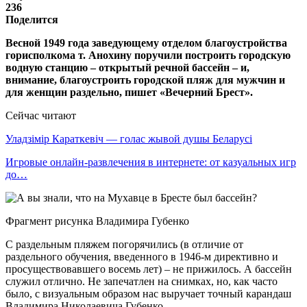
236
Поделится
Весной 1949 года заведующему отделом благоустройства
горисполкома т. Анохину поручили построить городскую
водную станцию – открытый речной бассейн – и,
внимание, благоустроить городской пляж для мужчин и
для женщин раздельно, пишет «Вечерний Брест».
Сейчас читают
Уладзімір Караткевіч — голас жывой душы Беларусі
Игровые онлайн-развлечения в интернете: от казуальных игр
до…
Фрагмент рисунка Владимира Губенко
С раздельным пляжем погорячились (в отличие от
раздельного обучения, введенного в 1946-м директивно и
просуществовавшего восемь лет) – не прижилось. А бассейн
служил отлично. Не запечатлен на снимках, но, как часто
было, с визуальным образом нас выручает точный карандаш
Владимира Николаевича Губенко.