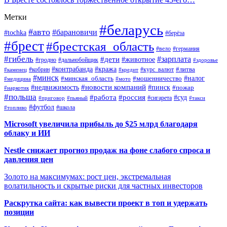
Метки
#беларусь
#авто
#барановичи
#tochka
#берёза
#брест
#брестская_область
#вело
#германия
#гибель
#дети
#зарплата
#животное
#гродно
#дальнобойщик
#здоровье
#контрабанда
#кража
#кобрин
#курс_валют
#литва
#каменец
#кредит
#минск
#налог
#мошенничество
#минская_область
#медицина
#мото
#новости компаний
#недвижимость
#пинск
#пожар
#наркотик
#польша
#работа
#россия
#суд
#сигарета
#приговор
#пьяный
#такси
#футбол
#школа
#топливо
Microsoft увеличила прибыль до $25 млрд благодаря
облаку и ИИ
Nestle снижает прогноз продаж на фоне слабого спроса и
давления цен
Золото на максимумах: рост цен, экстремальная
волатильность и скрытые риски для частных инвесторов
Раскрутка сайта: как вывести проект в топ и удержать
позиции