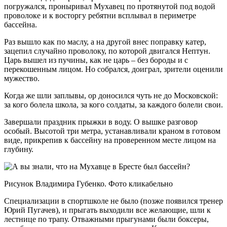
погружался, проныривал Мухавец по протянутой под водой
проволоке и к восторгу ребятни всплывал в периметре
бассейна.
Раз вышло как по маслу, а на другой внес поправку катер,
зацепил случайно проволоку, по которой двигался Нептун.
Царь вышел из пучины, как не царь – без бороды и с
перекошенным лицом. Но собрался, доиграл, зрители оценили
мужество.
Когда же шли заплывы, ор доносился чуть не до Московской:
за кого болела школа, за кого солдаты, за каждого болели свои.
Завершали праздник прыжки в воду. О вышке разговор
особый. Высотой три метра, устанавливали краном в готовом
виде, прикрепив к бассейну на проверенном месте лицом на
глубину.
Рисунок Владимира Губенко. Фото кликабельно
Специализации в спортшколе не было (позже появился тренер
Юрий Пугачев), и прыгать выходили все желающие, шли к
лестнице по трапу. Отважными прыгунами были боксеры,