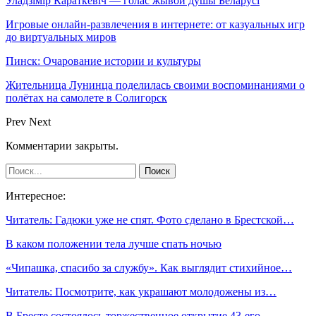
Уладзімір Караткевіч — голас жывой душы Беларусі
Игровые онлайн-развлечения в интернете: от казуальных игр
до виртуальных миров
Пинск: Очарование истории и культуры
Жительница Лунинца поделилась своими воспоминаниями о
полётах на самолете в Солигорск
Prev
Next
Комментарии закрыты.
Интересное:
Читатель: Гадюки уже не спят. Фото сделано в Брестской…
В каком положении тела лучше спать ночью
«Чипашка, спасибо за службу». Как выглядит стихийное…
Читатель: Посмотрите, как украшают молодожены из…
В Бресте состоялось торжественное открытие 43-его…