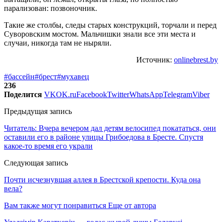
парализован: позвоночник.
Такие же столбы, следы старых конструкций, торчали и перед
Суворовским мостом. Мальчишки знали все эти места и
случаи, никогда там не ныряли.
Источник:
onlinebrest.by
#бассейн
#брест
#мухавец
236
Поделится
VK
OK.ru
Facebook
Twitter
WhatsApp
Telegram
Viber
Предыдущая запись
Читатель: Вчера вечером дал детям велосипед покататься, они
оставили его в районе улицы Грибоедова в Бресте. Спустя
какое-то время его украли
Следующая запись
Почти исчезнувшая аллея в Брестской крепости. Куда она
вела?
Вам также могут понравиться
Еще от автора