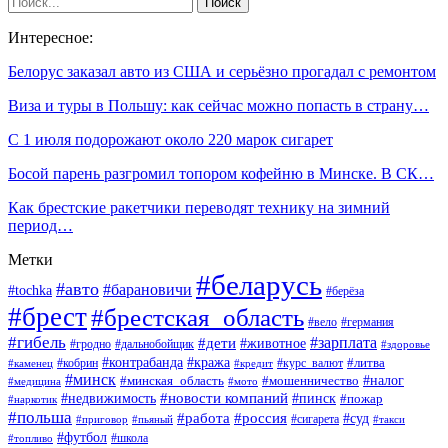
Интересное:
Белорус заказал авто из США и серьёзно прогадал с ремонтом
Виза и туры в Польшу: как сейчас можно попасть в страну…
С 1 июля подорожают около 220 марок сигарет
Босой парень разгромил топором кофейню в Минске. В СК…
Как брестские ракетчики переводят технику на зимний
период…
Метки
#беларусь
#авто
#барановичи
#tochka
#берёза
#брест
#брестская_область
#вело
#германия
#гибель
#дети
#зарплата
#животное
#гродно
#дальнобойщик
#здоровье
#контрабанда
#кража
#кобрин
#курс_валют
#литва
#каменец
#кредит
#минск
#налог
#мошенничество
#минская_область
#медицина
#мото
#новости компаний
#недвижимость
#пинск
#пожар
#наркотик
#польша
#работа
#россия
#суд
#сигарета
#приговор
#пьяный
#такси
#футбол
#школа
#топливо