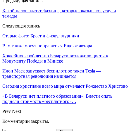
Предыдущая запись
Какой налог платят физлица, которые оказывают услуги
тамады
Следующая запись
Старые фото: Брест и физкультурники
Вам также могут понравиться
Еще от автора
Хоккейное сообщество Беларуси возложило цветы к
Монументу Победы в Минске
Илон Маск запускает беспилотное такси Tesla —
транспортная революция начинается
Сегодня христиане всего мира отмечают Рождество Христово
«В Беларуси нет платного образования». Власти опять
подняли стоимость «бесплатного»…
Prev
Next
Комментарии закрыты.