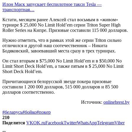
Илон Маск запускает беспилотное такси Tesla —
транспортная…
Кстати, месяцем ранее Алексей стал восьмым в «живом»
турнире $ 25,000 No Limit Hold’em серии Triton Super High
Roller Series на Кипре. Призовые составили 115 000 долларов.
Нужно отметить, что в рамках этой же серии Triton сильно
отличился и другой наш соотечественник – Никита
Бодяковский, завоевавший места сразу в трех турнирах.
Он стал вторым в $75,000 No Limit Hold’em и в $50,000 No
Limit Short Deck Hold’em, а также пятым в $ 25,000 No Limit
Short Deck Hold’em.
Причитающиеся белорусской звезде покера призовые
составили 1 200 000 долларов, 515 000 долларов и 85 500
долларов соответственно.
Источник:
onlinebrest.by
#беларусь
#бойко
#покер
210
Поделится
VK
OK.ru
Facebook
Twitter
WhatsApp
Telegram
Viber