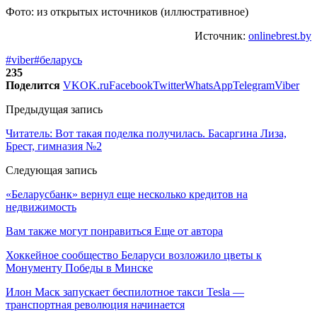
Фото: из открытых источников (иллюстративное)
Источник:
onlinebrest.by
#viber
#беларусь
235
Поделится
VK
OK.ru
Facebook
Twitter
WhatsApp
Telegram
Viber
Предыдущая запись
Читатель: Вот такая поделка получилась. Басаргина Лиза,
Брест, гимназия №2
Следующая запись
«Беларусбанк» вернул еще несколько кредитов на
недвижимость
Вам также могут понравиться
Еще от автора
Хоккейное сообщество Беларуси возложило цветы к
Монументу Победы в Минске
Илон Маск запускает беспилотное такси Tesla —
транспортная революция начинается