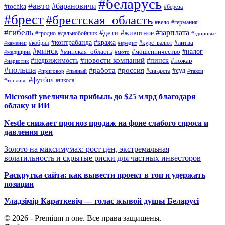
#беларусь
#авто
#барановичи
#tochka
#берёза
#брест
#брестская_область
#вело
#германия
#гибель
#дети
#зарплата
#животное
#гродно
#дальнобойщик
#здоровье
#контрабанда
#кража
#кобрин
#курс_валют
#литва
#каменец
#кредит
#минск
#налог
#мошенничество
#минская_область
#медицина
#мото
#новости компаний
#недвижимость
#пинск
#пожар
#наркотик
#польша
#работа
#россия
#суд
#сигарета
#приговор
#пьяный
#такси
#футбол
#школа
#топливо
Microsoft увеличила прибыль до $25 млрд благодаря
облаку и ИИ
Nestle снижает прогноз продаж на фоне слабого спроса и
давления цен
Золото на максимумах: рост цен, экстремальная
волатильность и скрытые риски для частных инвесторов
Раскрутка сайта: как вывести проект в топ и удержать
позиции
Уладзімір Караткевіч — голас жывой душы Беларусі
© 2026 - Premium n one. Все права защищены.