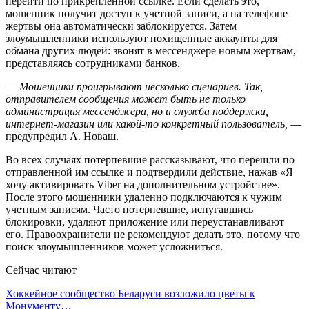
перейти по прикрепленной ссылке. Если сделать это,
мошенник получит доступ к учетной записи, а на телефоне
жертвы она автоматически заблокируется. Затем
злоумышленники используют похищенные аккаунты для
обмана других людей: звонят в мессенджере новым жертвам,
представляясь сотрудниками банков.
—
Мошенники проигрывают несколько сценариев. Так,
отправителем сообщения может быть не только
администрация мессенджера, но и служба поддержки,
интернет-магазин или какой-то конкретный пользователь,
—
предупредил А. Новаш.
Во всех случаях потерпевшие рассказывают, что перешли по
отправленной им ссылке и подтвердили действие, нажав «Я
хочу активировать Viber на дополнительном устройстве».
После этого мошенники удаленно подключаются к чужим
учетным записям. Часто потерпевшие, испугавшись
блокировки, удаляют приложение или переустанавливают
его. Правоохранители не рекомендуют делать это, потому что
поиск злоумышленников может усложниться.
Сейчас читают
Хоккейное сообщество Беларуси возложило цветы к
Монументу…