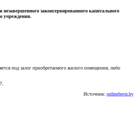
ия незавершенного законсервированного капитального
го учреждения.
яется под залог приобретаемого жилого помещения, либо
7.
Источник:
onlinebrest.by