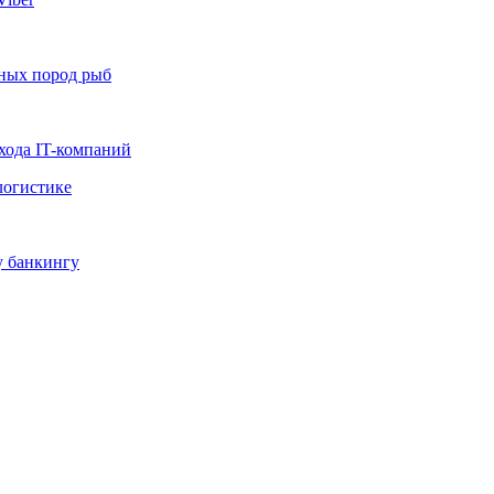
нных пород рыб
хода IT-компаний
логистике
у банкингу