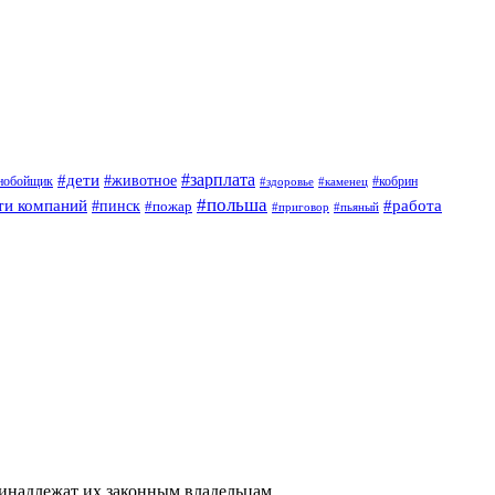
#дети
#зарплата
#животное
нобойщик
#кобрин
#здоровье
#каменец
#польша
ти компаний
#работа
#пинск
#пожар
#приговор
#пьяный
ринадлежат их законным владельцам.