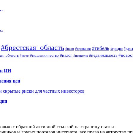
7…
е…
#брестская_область
#гибель
#вело
#гродно
#даль
#германия
#налог
#новос
#мошенничество
#недвижимость
ая_область
#мото
#наркотик
 и ИИ
ления цен
 и скрытые риски для частных инвесторов
иции
олько с обратной активной ссылкой на страницу статьи.
чников и других порталов интернета, все права на авторство п