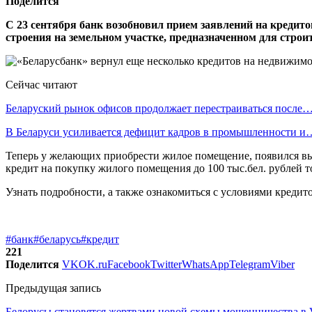
Поделится
С 23 сентября банк возобновил прием заявлений на креди
строения на земельном участке, предназначенном для стро
Сейчас читают
Беларуский рынок офисов продолжает перестраиваться после
В Беларуси усиливается дефицит кадров в промышленности и
Теперь у желающих приобрести жилое помещение, появился вы
кредит на покупку жилого помещения до 100 тыс.бел. рублей т
Узнать подробности, а также ознакомиться с условиями кредит
#банк
#беларусь
#кредит
221
Поделится
VK
OK.ru
Facebook
Twitter
WhatsApp
Telegram
Viber
Предыдущая запись
Белорусы становятся жертвами новой схемы мошенничества в 