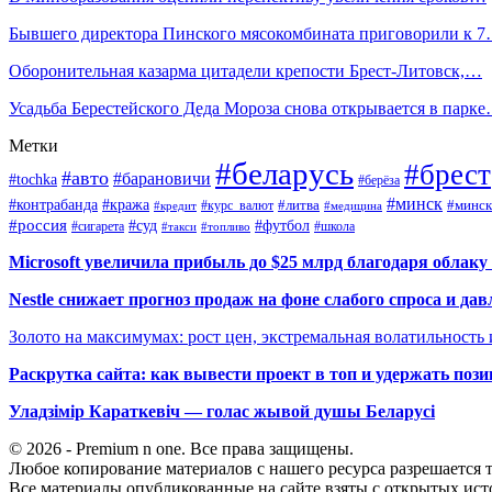
Бывшего директора Пинского мясокомбината приговорили к 
Оборонительная казарма цитадели крепости Брест-Литовск,…
Усадьба Берестейского Деда Мороза снова открывается в парк
Метки
#беларусь
#брест
#авто
#барановичи
#tochka
#берёза
#минск
#контрабанда
#кража
#курс_валют
#литва
#минск
#кредит
#медицина
#россия
#футбол
#суд
#сигарета
#школа
#топливо
#такси
Microsoft увеличила прибыль до $25 млрд благодаря облаку
Nestle снижает прогноз продаж на фоне слабого спроса и дав
Золото на максимумах: рост цен, экстремальная волатильность
Раскрутка сайта: как вывести проект в топ и удержать поз
Уладзімір Караткевіч — голас жывой душы Беларусі
© 2026 - Premium n one. Все права защищены.
Любое копирование материалов с нашего ресурса разрешается т
Все материалы опубликованные на сайте взяты с открытых исто