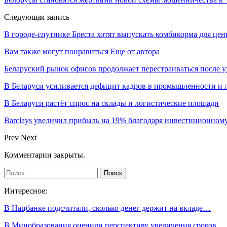
Следующая запись
В городе-спутнике Бреста хотят выпускать комбикорма для це
Вам также могут понравиться
Еще от автора
Беларуский рынок офисов продолжает перестраиваться после у
В Беларуси усиливается дефицит кадров в промышленности и 
В Беларуси растёт спрос на склады и логистические площади
Barclays увеличил прибыль на 19% благодаря инвестиционном
Prev
Next
Комментарии закрыты.
Интересное:
В Нацбанке подсчитали, сколько денег держит на вкладе…
В Минобразования оценили перспективу увеличения сроков…