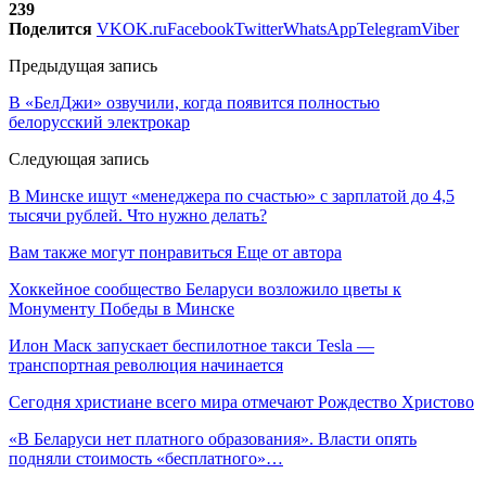
239
Поделится
VK
OK.ru
Facebook
Twitter
WhatsApp
Telegram
Viber
Предыдущая запись
В «БелДжи» озвучили, когда появится полностью
белорусский электрокар
Следующая запись
В Минске ищут «менеджера по счастью» с зарплатой до 4,5
тысячи рублей. Что нужно делать?
Вам также могут понравиться
Еще от автора
Хоккейное сообщество Беларуси возложило цветы к
Монументу Победы в Минске
Илон Маск запускает беспилотное такси Tesla —
транспортная революция начинается
Сегодня христиане всего мира отмечают Рождество Христово
«В Беларуси нет платного образования». Власти опять
подняли стоимость «бесплатного»…