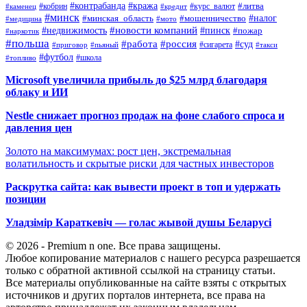
#контрабанда
#кража
#кобрин
#курс_валют
#литва
#каменец
#кредит
#минск
#налог
#мошенничество
#минская_область
#медицина
#мото
#новости компаний
#недвижимость
#пинск
#пожар
#наркотик
#польша
#работа
#россия
#суд
#сигарета
#приговор
#пьяный
#такси
#футбол
#школа
#топливо
Microsoft увеличила прибыль до $25 млрд благодаря
облаку и ИИ
Nestle снижает прогноз продаж на фоне слабого спроса и
давления цен
Золото на максимумах: рост цен, экстремальная
волатильность и скрытые риски для частных инвесторов
Раскрутка сайта: как вывести проект в топ и удержать
позиции
Уладзімір Караткевіч — голас жывой душы Беларусі
© 2026 - Premium n one. Все права защищены.
Любое копирование материалов с нашего ресурса разрешается
только с обратной активной ссылкой на страницу статьи.
Все материалы опубликованные на сайте взяты с открытых
источников и других порталов интернета, все права на