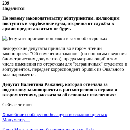
239
Поделится
По новому законодательству абитуриентам, желающим
поступить в зарубежные вузы, отсрочка от службы в
армии предоставляться не будет.
Белорусские депутаты приняли во втором чтении
законопроект "Об изменении законов" (по вопросам введения
биометрических документов), предусматривающий в том
числе изменения по отсрочкам для "заграничных" студентов и
абитуриентов, передает корреспондент Sputnik из Овального
зала парламента.
Депутат Валентина Ражанец, которая отвечала за
подготовку законопроекта к рассмотрению в первом и
втором чтениях, рассказала об основных изменениях:
Сейчас читают
Хоккейное сообщество Беларуси возложило цветы к
Монументу…
Илон Маск запускает беспилотное такси Tesla —