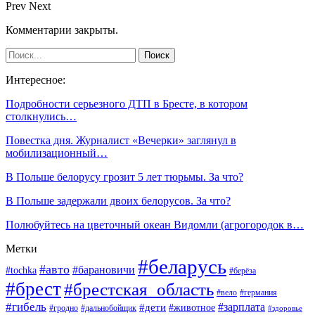
Prev
Next
Комментарии закрыты.
Интересное:
Подробности серьезного ДТП в Бресте, в котором
столкнулись…
Повестка дня. Журналист «Вечерки» заглянул в
мобилизационный…
В Польше белорусу грозит 5 лет тюрьмы. За что?
В Польше задержали двоих белорусов. За что?
Полюбуйтесь на цветочный океан Видомли (агрогородок в…
Метки
#беларусь
#авто
#барановичи
#tochka
#берёза
#брест
#брестская_область
#вело
#германия
#гибель
#дети
#зарплата
#животное
#гродно
#дальнобойщик
#здоровье