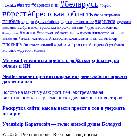
#беларусь
#авто
#барановичи
#tochka
#берёза
#брест
#брестская_область
#вело
#германия
#гибель
#дети
#зарплата
#животное
#гродно
#дальнобойщик
#здоровье
#контрабанда
#кража
#кобрин
#курс_валют
#литва
#каменец
#кредит
#минск
#налог
#мошенничество
#минская_область
#медицина
#мото
#новости компаний
#недвижимость
#пинск
#пожар
#наркотик
#польша
#работа
#россия
#суд
#сигарета
#приговор
#пьяный
#такси
#футбол
#школа
#топливо
Microsoft увеличила прибыль до $25 млрд благодаря
облаку и ИИ
Nestle снижает прогноз продаж на фоне слабого спроса и
давления цен
Золото на максимумах: рост цен, экстремальная
волатильность и скрытые риски для частных инвесторов
Раскрутка сайта: как вывести проект в топ и удержать
позиции
Уладзімір Караткевіч — голас жывой душы Беларусі
© 2026 - Premium n one. Все права защищены.