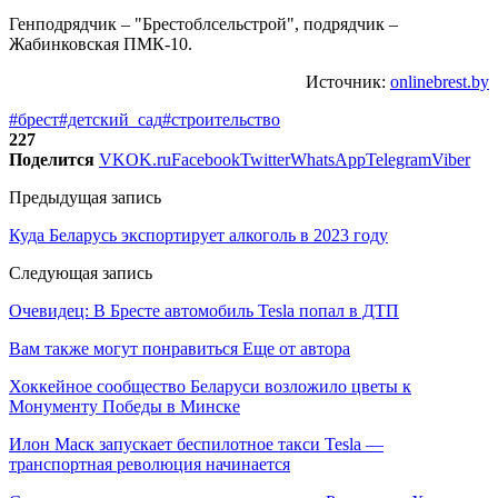
Генподрядчик – "Брестоблсельстрой", подрядчик –
Жабинковская ПМК-10.
Источник:
onlinebrest.by
#брест
#детский_сад
#строительство
227
Поделится
VK
OK.ru
Facebook
Twitter
WhatsApp
Telegram
Viber
Предыдущая запись
Куда Беларусь экспортирует алкоголь в 2023 году
Следующая запись
Очевидец: В Бресте автомобиль Tesla попал в ДТП
Вам также могут понравиться
Еще от автора
Хоккейное сообщество Беларуси возложило цветы к
Монументу Победы в Минске
Илон Маск запускает беспилотное такси Tesla —
транспортная революция начинается