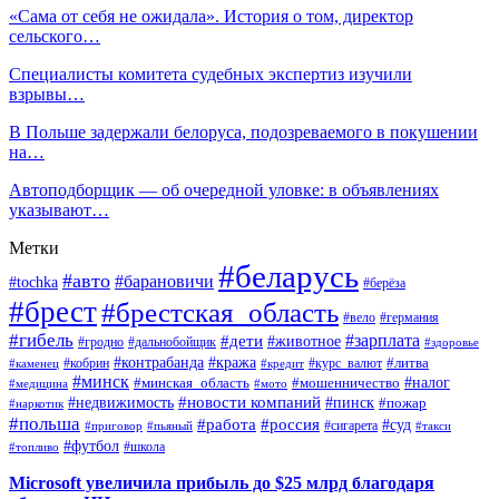
«Сама от себя не ожидала». История о том, директор
сельского…
Специалисты комитета судебных экспертиз изучили
взрывы…
В Польше задержали белоруса, подозреваемого в покушении
на…
Автоподборщик — об очередной уловке: в объявлениях
указывают…
Метки
#беларусь
#авто
#барановичи
#tochka
#берёза
#брест
#брестская_область
#вело
#германия
#гибель
#дети
#зарплата
#животное
#гродно
#дальнобойщик
#здоровье
#контрабанда
#кража
#кобрин
#курс_валют
#литва
#каменец
#кредит
#минск
#налог
#мошенничество
#минская_область
#медицина
#мото
#новости компаний
#недвижимость
#пинск
#пожар
#наркотик
#польша
#работа
#россия
#суд
#сигарета
#приговор
#пьяный
#такси
#футбол
#школа
#топливо
Microsoft увеличила прибыль до $25 млрд благодаря