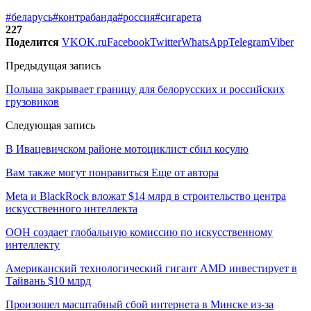
#беларусь
#контрабанда
#россия
#сигарета
227
Поделится
VK
OK.ru
Facebook
Twitter
WhatsApp
Telegram
Viber
Предыдущая запись
Польша закрывает границу для белорусских и российских
грузовиков
Следующая запись
В Ивацевичском районе мотоциклист сбил косулю
Вам также могут понравиться
Еще от автора
Meta и BlackRock вложат $14 млрд в строительство центра
искусственного интеллекта
ООН создает глобальную комиссию по искусственному
интеллекту
Американский технологический гигант AMD инвестирует в
Тайвань $10 млрд
Произошел масштабный сбой интернета в Минске из-за