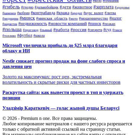
#вело
#германия
#гибель
#дети
#зарплата
#животное
#гродно
#дальнобойщик
#здоровье
#контрабанда
#кража
#кобрин
#курс_валют
#литва
#каменец
#кредит
#минск
#налог
#мошенничество
#минская_область
#медицина
#мото
#новости компаний
#недвижимость
#пинск
#пожар
#наркотик
#польша
#работа
#россия
#суд
#сигарета
#приговор
#пьяный
#такси
#футбол
#школа
#топливо
Microsoft увеличила прибыль до $25 млрд благодаря
облаку и ИИ
Nestle снижает прогноз продаж на фоне слабого спроса и
давления цен
Золото на максимумах: рост цен, экстремальная
волатильность и скрытые риски для частных инвесторов
Раскрутка сайта: как вывести проект в топ и удержать
позиции
Уладзімір Караткевіч — голас жывой душы Беларусі
© 2026 - Premium n one. Все права защищены.
Любое копирование материалов с нашего ресурса разрешается
только с обратной активной ссылкой на страницу статьи.
Все материалы опубликованные на сайте взяты с открытых