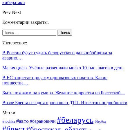
кибератаки
Prev
Next
Комментарии закрыты.
Интересное:
В России будут судить белорусского дальнобойщика за
аварию,…
Магия цифр. Учёные развенчали миф о 10 тыс. шагов в день
В ЕС запретят продажу одноразовых пакетов. Какие
новшества…
Быть похожим на кумира. Желание подростка из Брестской…
Возле Бреста сегодня произошло ДТП. Известны подробности
Метки
#беларусь
#авто
#барановичи
#tochka
#берёза
#брест
#брестская_область