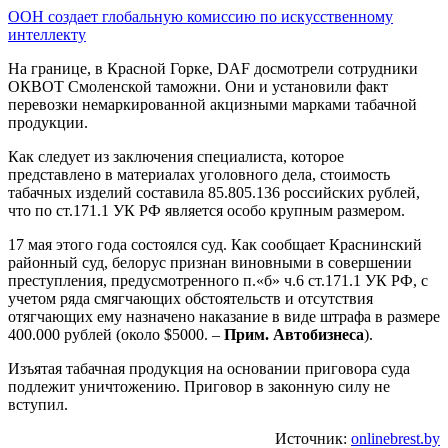
ООН создает глобальную комиссию по искусственному
интеллекту
На границе, в Красной Горке, DAF досмотрели сотрудники
ОКВОТ Смоленской таможни. Они и установили факт
перевозки немаркированной акцизными марками табачной
продукции.
Как следует из заключения специалиста, которое
представлено в материалах уголовного дела, стоимость
табачных изделий составила 85.805.136 российских рублей,
что по ст.171.1 УК РФ является особо крупным размером.
17 мая этого года состоялся суд. Как сообщает Краснинский
районный суд, белорус признан виновными в совершении
преступления, предусмотренного п.«б» ч.6 ст.171.1 УК РФ, с
учетом ряда смягчающих обстоятельств и отсутствия
отягчающих ему назначено наказание в виде штрафа в размере
400.000 рублей (около $5000. –
Прим. Автобизнеса
).
Изъятая табачная продукция на основании приговора суда
подлежит уничтожению. Приговор в законную силу не
вступил.
Источник:
onlinebrest.by