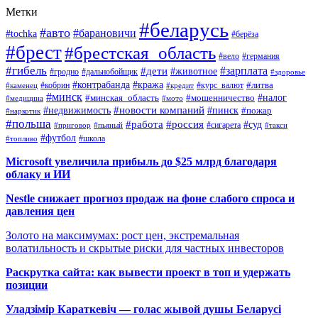
Метки
#беларусь
#авто
#барановичи
#tochka
#берёза
#брест
#брестская_область
#вело
#германия
#гибель
#дети
#зарплата
#животное
#гродно
#дальнобойщик
#здоровье
#контрабанда
#кража
#кобрин
#курс_валют
#литва
#каменец
#кредит
#минск
#налог
#мошенничество
#минская_область
#медицина
#мото
#новости компаний
#недвижимость
#пинск
#пожар
#наркотик
#польша
#работа
#россия
#суд
#сигарета
#приговор
#пьяный
#такси
#футбол
#школа
#топливо
Microsoft увеличила прибыль до $25 млрд благодаря
облаку и ИИ
Nestle снижает прогноз продаж на фоне слабого спроса и
давления цен
Золото на максимумах: рост цен, экстремальная
волатильность и скрытые риски для частных инвесторов
Раскрутка сайта: как вывести проект в топ и удержать
позиции
Уладзімір Караткевіч — голас жывой душы Беларусі