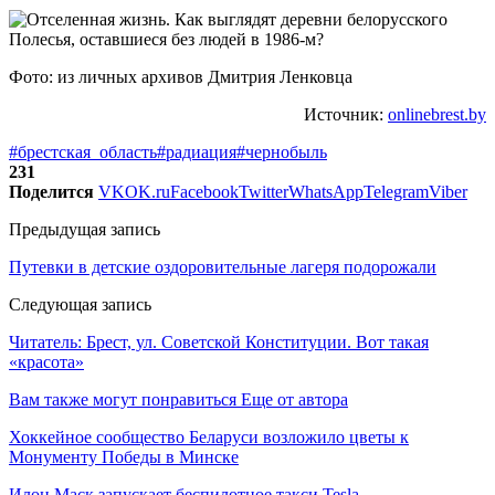
Фото: из личных архивов Дмитрия Ленковца
Источник:
onlinebrest.by
#брестская_область
#радиация
#чернобыль
231
Поделится
VK
OK.ru
Facebook
Twitter
WhatsApp
Telegram
Viber
Предыдущая запись
Путевки в детские оздоровительные лагеря подорожали
Следующая запись
Читатель: Брест, ул. Советской Конституции. Вот такая
«красота»
Вам также могут понравиться
Еще от автора
Хоккейное сообщество Беларуси возложило цветы к
Монументу Победы в Минске
Илон Маск запускает беспилотное такси Tesla —