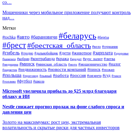
со…
Мошенники через мобильное приложение получают контроль
над…
Метки
#беларусь
#авто
#барановичи
#tochka
#берёза
#брест
#брестская_область
#вело
#германия
#гибель
#дети
#зарплата
#животное
#гродно
#дальнобойщик
#здоровье
#контрабанда
#кража
#кобрин
#курс_валют
#литва
#каменец
#кредит
#минск
#налог
#мошенничество
#минская_область
#медицина
#мото
#новости компаний
#недвижимость
#пинск
#пожар
#наркотик
#польша
#работа
#россия
#суд
#сигарета
#приговор
#пьяный
#такси
#футбол
#школа
#топливо
Microsoft увеличила прибыль до $25 млрд благодаря
облаку и ИИ
Nestle снижает прогноз продаж на фоне слабого спроса и
давления цен
Золото на максимумах: рост цен, экстремальная
волатильность и скрытые риски для частных инвесторов