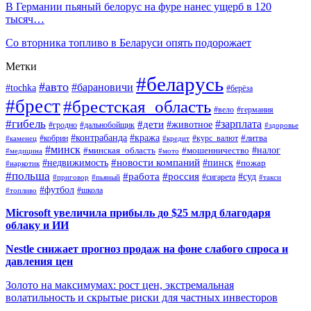
В Германии пьяный белорус на фуре нанес ущерб в 120
тысяч…
Со вторника топливо в Беларуси опять подорожает
Метки
#беларусь
#авто
#барановичи
#tochka
#берёза
#брест
#брестская_область
#вело
#германия
#гибель
#дети
#зарплата
#животное
#гродно
#дальнобойщик
#здоровье
#контрабанда
#кража
#кобрин
#курс_валют
#литва
#каменец
#кредит
#минск
#налог
#мошенничество
#минская_область
#медицина
#мото
#новости компаний
#недвижимость
#пинск
#пожар
#наркотик
#польша
#работа
#россия
#суд
#сигарета
#приговор
#пьяный
#такси
#футбол
#школа
#топливо
Microsoft увеличила прибыль до $25 млрд благодаря
облаку и ИИ
Nestle снижает прогноз продаж на фоне слабого спроса и
давления цен
Золото на максимумах: рост цен, экстремальная
волатильность и скрытые риски для частных инвесторов