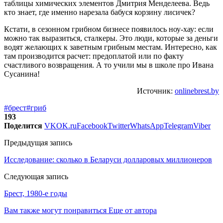
таблицы химических элементов Дмитрия Менделеева. Ведь
кто знает, где именно нарезала бабуся корзину лисичек?
Кстати, в сезонном грибном бизнесе появилось ноу-хау: если
можно так выразиться, сталкеры. Это люди, которые за деньги
водят желающих к заветным грибным местам. Интересно, как
там производится расчет: предоплатой или по факту
счастливого возвращения. А то учили мы в школе про Ивана
Сусанина!
Источник:
onlinebrest.by
#брест
#гриб
193
Поделится
VK
OK.ru
Facebook
Twitter
WhatsApp
Telegram
Viber
Предыдущая запись
Исследование: сколько в Беларуси долларовых миллионеров
Следующая запись
Брест, 1980-е годы
Вам также могут понравиться
Еще от автора