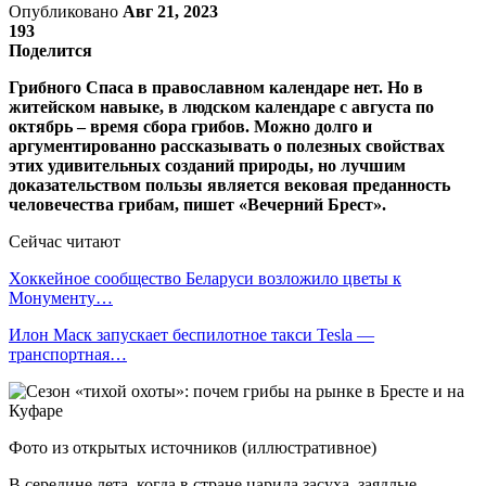
Опубликовано
Авг 21, 2023
193
Поделится
Грибного Спаса в православном календаре нет. Но в
житейском навыке, в людском календаре с августа по
октябрь – время сбора грибов. Можно долго и
аргументированно рассказывать о полезных свойствах
этих удивительных созданий природы, но лучшим
доказательством пользы является вековая преданность
человечества грибам, пишет «Вечерний Брест».
Сейчас читают
Хоккейное сообщество Беларуси возложило цветы к
Монументу…
Илон Маск запускает беспилотное такси Tesla —
транспортная…
Фото из открытых источников (иллюстративное)
В середине лета, когда в стране царила засуха, заядлые