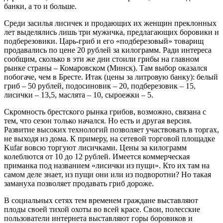
банки, а то и больше.
Среди засилья лисичек и продающих их женщин преклонных
лет выделялись лишь три мужичка, предлагающих боровики и
подберезовики. Царь-гриб и его «подберезовый» товарищ
продавались по цене 20 рублей за килограмм. Ради интереса
сообщим, сколько в эти же дни стоили грибы на главном
рынке страны – Комаровском (Минск). Там выбор оказался
побогаче, чем в Бресте. Итак (цены за литровую банку): белый
гриб – 50 рублей, подосиновик – 20, подберезовик – 15,
лисички – 13,5, маслята – 10, сыроежки – 5.
Скромность брестского рынка грибов, возможно, связана с
тем, что сезон только начался. Но есть и другая версия.
Развитие высоких технологий позволяет участвовать в торгах,
не выходя из дома. К примеру, на сетевой торговой площадке
Kufar вовсю торгуют лисичками. Цены за килограмм
колеблются от 10 до 12 рублей. Имеется коммерческая
приманка под названием «лисички из пущи». Кто их там на
самом деле знает, из пущи они или из подворотни? Но такая
замануха позволяет продавать гриб дороже.
В социальных сетях тем временем граждане выставляют
плоды своей тихой охоты во всей красе. Свои, полесские
пользователи интернета выставляют горы боровиков и