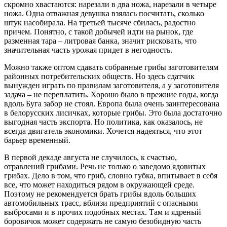
скромно хвастаются: нарезали в два ножа, нарезали в четыре
ножа. Одна отважная девушка взялась посчитать, сколько
штук насобирала. На третьей тысяче сбилась, радостно
причем. Понятно, с такой добычей идти на рынок, где
разменная тара – литровая банка, значит рисковать, что
значительная часть урожая придет в негодность.
Можно также оптом сдавать собранные грибы заготовителям
районных потребительских обществ. Но здесь сдатчик
вынужден играть по правилам заготовителя, а у заготовителя
задача – не переплатить. Хорошо было в прежние годы, когда
вдоль Буга забор не стоял. Европа была очень заинтересована
в белорусских лисичках, которые грибы. Это была достаточно
выгодная часть экспорта. Но политика, как оказалось, не
всегда двигатель экономики. Хочется надеяться, что этот
барьер временный.
В первой декаде августа не случилось, к счастью,
отравлений грибами. Речь не только о заведомо ядовитых
грибах. Дело в том, что гриб, словно губка, впитывает в себя
все, что может находиться рядом в окружающей среде.
Поэтому не рекомендуется брать грибы вдоль больших
автомобильных трасс, вблизи предприятий с опасными
выбросами и в прочих подобных местах. Там и ядреный
боровичок может содержать не самую безобидную часть