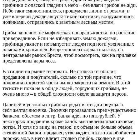
грибники с опаской глядели в небо – без влаги грибов не жди.
Небо таки смилостивилось, прошумели ливни с грозами, и
уже в первой декаде августа тихие охотники, вооружившись
ножиками, отправились к заветным лесным местам.
Грибы, конечно, не мифическая папараць-кветка, но растение
привередливое. Если не взбадривать землю дождями,
грибница увянет и не выпустит людям под ноги увенчанных
шляпками красавцев. Корреспондент сделал вылазку на
центральный рынок Бреста, чтоб посмотреть, как на прилавке
представлены дары леса.
В эти дни на рынке тесновато. Не столько от обилия
продавцов и покупателей, сколько по той причине, что
половина открытой части рынка закрыта на ремонт. В этой
тесноте и пока не в обиде людей, торгующих грибами, не
очень много – в общей сложности около двадцати персон.
Царицей в условных грибных рядах в эти дни ощущала
себя желтая лисичка. Лисички продавались преимущественно
банками объемом в литр. Банка идет по пять рублей. У
некоторых продавцов кроме банок выставлены пластиковые
лотки. И хотя по виду, на глазок, их объем не больше объема
стеклянной банки, продавец утверждает, что лоток обойдется
дороже: мол, в него влезет столько грибов, сколько в две