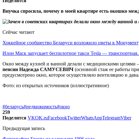
Поделится
Внучка спросила, почему в моей квартире есть окошко между
Сейчас читают
Хоккейное сообщество Беларуси возложило цветы к Монумен
Илон Маск запускает беспилотное такси Tesla — транспортна
Окно между кухней и ванной делали с медицинскими целями —
пенсии Надежда САМУСЕВИЧ
(основной стаж ее работы при
предусмотрено окно, которое осуществляло вентиляцию и давал
Фото: из открытых источников (иллюстративное)
#беларусь
#недвижимость
#окно
259
Поделится
VK
OK.ru
Facebook
Twitter
WhatsApp
Telegram
Viber
Предыдущая запись
Фотографии Бреста из календаря 1996 года