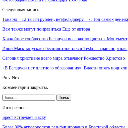
Следующая запись
Токарю – 12 тысяч рублей, ветфельдшеру – 7. Топ самых денеж
Вам также могут понравиться
Еще от автора
Хоккейное сообщество Беларуси возложило цветы к Монумен
Илон Маск запускает беспилотное такси Tesla — транспортная
Сегодня христиане всего мира отмечают Рождество Христово
«В Беларуси нет платного образования». Власти опять поднял
Prev
Next
Комментарии закрыты.
Интересное:
Брест встречает Пасху
Более 80% агрогородков газифицировано в Брестской области