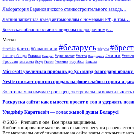
Лаборатория Барановичского станкостроительного завода…
Латвия запретила въезд автомобилям с номерами РФ, в том…
Брестская область остается лидером по досрочному…
Метки
#беларусь
#брест
#авто
#барановичи
#tochka
#берёза
#минск
#контрабанда
#кража
#курс_валют
#литва
#минск
#кредит
#медицина
#россия
#футбол
#суд
#сигарета
#школа
#топливо
#такси
Microsoft увеличила прибыль до $25 млрд благодаря облаку
Nestle снижает прогноз продаж на фоне слабого спроса и дав
Золото на максимумах: рост цен, экстремальная волатильность
Раскрутка сайта: как вывести проект в топ и удержать поз
Уладзімір Караткевіч — голас жывой душы Беларусі
© 2026 - Premium n one. Все права защищены.
Любое копирование материалов с нашего ресурса разрешается т
Все материалы опубликованные на сайте взяты с открытых исто