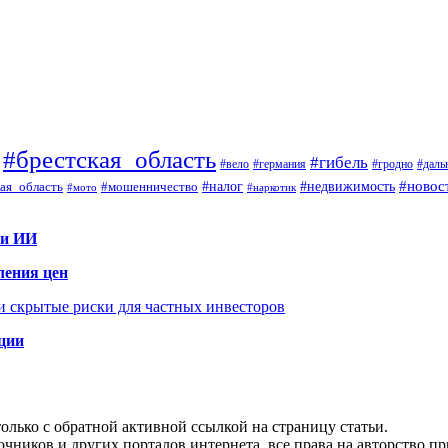
#брестская_область
#гибель
#вело
#гродно
#даль
#германия
#налог
#новос
#мошенничество
#недвижимость
ая_область
#мото
#наркотик
 и ИИ
ления цен
 и скрытые риски для частных инвесторов
иции
олько с обратной активной ссылкой на страницу статьи.
чников и других порталов интернета, все права на авторство п