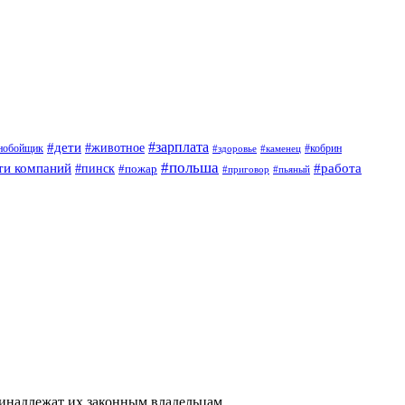
#дети
#зарплата
#животное
нобойщик
#кобрин
#здоровье
#каменец
#польша
ти компаний
#работа
#пинск
#пожар
#приговор
#пьяный
ринадлежат их законным владельцам.