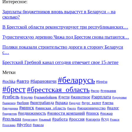
Интересное:
Зарплаты бюджетников вновь вырастут в Беларуси – на
сколько?
В Брестской области реконструируют три республиканских…
Туристическую деревню Чижа под Брестом снова пытаются…
Поляки показали строительство дороги в сторону Беларуси
с…
Брестский Гребной канал сегодня отмечает свое 15-летие
Метки
#беларусь
#авто
#барановичи
#tochka
#берёза
#брест
#брестская_область
#вело
#германия
#гибель
#дети
#зарплата
#животное
#гродно
#дальнобойщик
#здоровье
#контрабанда
#кража
#кобрин
#курс_валют
#литва
#каменец
#кредит
#минск
#налог
#мошенничество
#минская_область
#медицина
#мото
#новости компаний
#недвижимость
#пинск
#пожар
#наркотик
#польша
#работа
#россия
#суд
#сигарета
#приговор
#пьяный
#такси
#футбол
#школа
#топливо