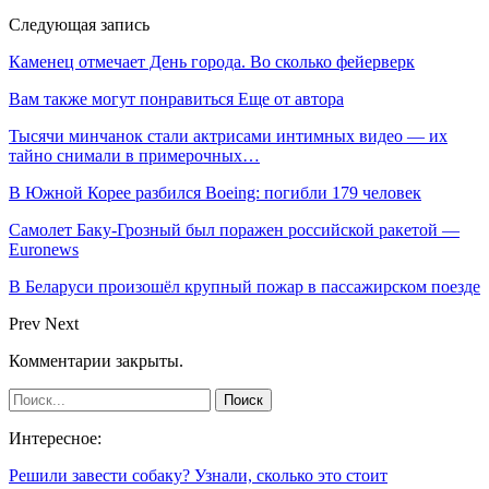
Следующая запись
Каменец отмечает День города. Во сколько фейерверк
Вам также могут понравиться
Еще от автора
Тысячи минчанок стали актрисами интимных видео — их
тайно снимали в примерочных…
В Южной Корее разбился Boeing: погибли 179 человек
Самолет Баку-Грозный был поражен российской ракетой —
Euronews
В Беларуси произошёл крупный пожар в пассажирском поезде
Prev
Next
Комментарии закрыты.
Интересное:
Решили завести собаку? Узнали, сколько это стоит