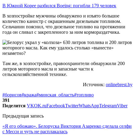
В Южной Корее разбился Boeing: погибли 179 человек
В хозпостройке мужчины обнаружено и изъято большое
количество канистр с окрашенным дизельным топливом.
Сельчанин пояснил, что дизельное топливо на протяжении
года он сливал с закрепленного за ним кормораздатчика.
Там же, в хозпостройке, правоохранители обнаружили 200
литров моторного масла и запасные части к
сельскохозяйственной технике.
Источник:
onlinebrest.by
#борисов
#кража
#минская_область
#топливо
391
Поделится
VK
OK.ru
Facebook
Twitter
WhatsApp
Telegram
Viber
Предыдущая запись
«Я его обожаю». Белоруска Виктория Азаренко сделала селфи
с Месси и чуть не расплакалась