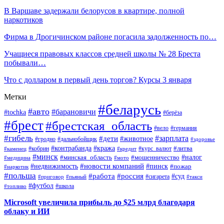
В Варшаве задержали белорусов в квартире, полной
наркотиков
Фирма в Дрогичинском районе погасила задолженность по…
Учащиеся правовых классов средней школы № 28 Бреста
побывали…
Что с долларом в первый день торгов? Курсы 3 января
Метки
#беларусь
#авто
#барановичи
#tochka
#берёза
#брест
#брестская_область
#вело
#германия
#гибель
#дети
#зарплата
#животное
#гродно
#дальнобойщик
#здоровье
#контрабанда
#кража
#кобрин
#курс_валют
#литва
#каменец
#кредит
#минск
#налог
#мошенничество
#минская_область
#медицина
#мото
#новости компаний
#недвижимость
#пинск
#пожар
#наркотик
#польша
#работа
#россия
#суд
#сигарета
#приговор
#пьяный
#такси
#футбол
#школа
#топливо
Microsoft увеличила прибыль до $25 млрд благодаря
облаку и ИИ