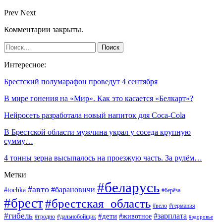
Prev
Next
Комментарии закрыты.
Интересное:
Брестский полумарафон проведут 4 сентября
В мире гонения на «Мир». Как это касается «Белкарт»?
Нейросеть разработала новый напиток для Coca-Cola
В Брестской области мужчина украл у соседа крупную
сумму…
4 тонны зерна высыпалось на проезжую часть. За рулём…
Метки
#беларусь
#авто
#барановичи
#tochka
#берёза
#брест
#брестская_область
#вело
#германия
#гибель
#дети
#зарплата
#животное
#гродно
#дальнобойщик
#здоровье