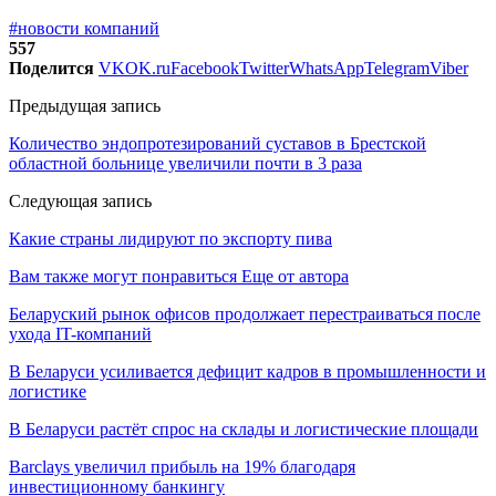
#новости компаний
557
Поделится
VK
OK.ru
Facebook
Twitter
WhatsApp
Telegram
Viber
Предыдущая запись
Количество эндопротезирований суставов в Брестской
областной больнице увеличили почти в 3 раза
Следующая запись
Какие страны лидируют по экспорту пива
Вам также могут понравиться
Еще от автора
Беларуский рынок офисов продолжает перестраиваться после
ухода IT-компаний
В Беларуси усиливается дефицит кадров в промышленности и
логистике
В Беларуси растёт спрос на склады и логистические площади
Barclays увеличил прибыль на 19% благодаря
инвестиционному банкингу