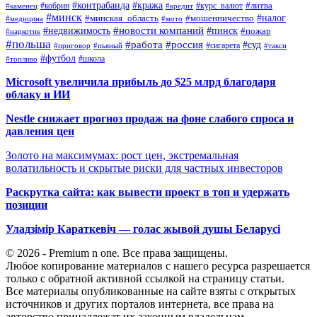
#контрабанда
#кража
#кобрин
#курс_валют
#литва
#каменец
#кредит
#минск
#налог
#мошенничество
#минская_область
#медицина
#мото
#новости компаний
#недвижимость
#пинск
#пожар
#наркотик
#польша
#работа
#россия
#суд
#сигарета
#приговор
#пьяный
#такси
#футбол
#школа
#топливо
Microsoft увеличила прибыль до $25 млрд благодаря
облаку и ИИ
Nestle снижает прогноз продаж на фоне слабого спроса и
давления цен
Золото на максимумах: рост цен, экстремальная
волатильность и скрытые риски для частных инвесторов
Раскрутка сайта: как вывести проект в топ и удержать
позиции
Уладзімір Караткевіч — голас жывой душы Беларусі
© 2026 - Premium n one. Все права защищены.
Любое копирование материалов с нашего ресурса разрешается
только с обратной активной ссылкой на страницу статьи.
Все материалы опубликованные на сайте взяты с открытых
источников и других порталов интернета, все права на
авторство принадлежат их законным владельцам.