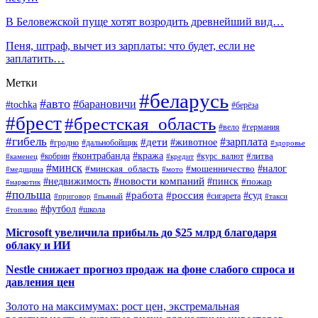
В Беловежской пуще хотят возродить древнейший вид…
Пеня, штраф, вычет из зарплаты: что будет, если не
заплатить…
Метки
#беларусь
#авто
#барановичи
#tochka
#берёза
#брест
#брестская_область
#вело
#германия
#гибель
#дети
#зарплата
#животное
#гродно
#дальнобойщик
#здоровье
#контрабанда
#кража
#кобрин
#курс_валют
#литва
#каменец
#кредит
#минск
#налог
#мошенничество
#минская_область
#медицина
#мото
#новости компаний
#недвижимость
#пинск
#пожар
#наркотик
#польша
#работа
#россия
#суд
#сигарета
#приговор
#пьяный
#такси
#футбол
#школа
#топливо
Microsoft увеличила прибыль до $25 млрд благодаря
облаку и ИИ
Nestle снижает прогноз продаж на фоне слабого спроса и
давления цен
Золото на максимумах: рост цен, экстремальная