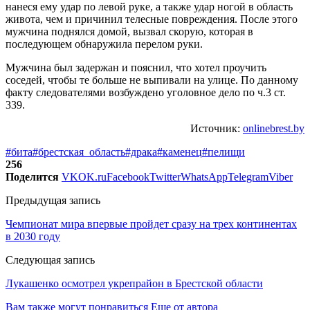
нанеся ему удар по левой руке, а также удар ногой в область
живота, чем и причинил телесные повреждения. После этого
мужчина поднялся домой, вызвал скорую, которая в
последующем обнаружила перелом руки.
Мужчина был задержан и пояснил, что хотел проучить
соседей, чтобы те больше не выпивали на улице. По данному
факту следователями возбуждено уголовное дело по ч.3 ст.
339.
Источник:
onlinebrest.by
#бита
#брестская_область
#драка
#каменец
#пелищи
256
Поделится
VK
OK.ru
Facebook
Twitter
WhatsApp
Telegram
Viber
Предыдущая запись
Чемпионат мира впервые пройдет сразу на трех континентах
в 2030 году
Следующая запись
Лукашенко осмотрел укрепрайон в Брестской области
Вам также могут понравиться
Еще от автора