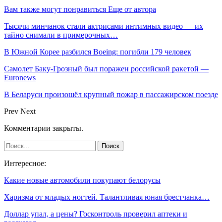
Вам также могут понравиться
Еще от автора
Тысячи минчанок стали актрисами интимных видео — их
тайно снимали в примерочных…
В Южной Корее разбился Boeing: погибли 179 человек
Самолет Баку-Грозный был поражен российской ракетой —
Euronews
В Беларуси произошёл крупный пожар в пассажирском поезде
Prev
Next
Комментарии закрыты.
Интересное:
Какие новые автомобили покупают белорусы
Харизма от младых ногтей. Талантливая юная брестчанка…
Доллар упал, а цены? Госконтроль проверил аптеки и