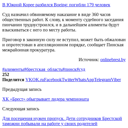
В Южной Корее разбился Boeing: погибли 179 человек
Суд назначил обвиняемому наказание в виде 360 часов
общественных работ. К слову, к моменту судебного заседания
пинчанин трудоустроился, и в дальнейшем алименты будут
взыскиваться с него по месту работы.
Приговор в законную силу не вступил, может быть обжалован
и опротестован в апелляционном порядке, сообщает Пинская
межрайонная прокуратура.
Источник:
onlinebrest.by
#алименты
#брестская_область
#пинск
#суд
252
Поделится
VK
OK.ru
Facebook
Twitter
WhatsApp
Telegram
Viber
Предыдущая запись
ХК «Брест» обыгрывает лидера чемпионата
Следующая запись
Для посещения нужен пропуск. Дети сотрудников Брестской
таможни побывали на работе у своих родителей