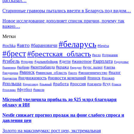
рассказал…
Старинные гравюры пытались ввезти в Беларусь под видом…
Новое исследование дополняет список причин, почему так
важно…
Метки
#беларусь
#авто
#барановичи
#tochka
#берёза
#брест
#брестская_область
#вело
#германия
#гибель
#дети
#зарплата
#животное
#гродно
#дальнобойщик
#здоровье
#контрабанда
#кража
#кобрин
#курс_валют
#литва
#каменец
#кредит
#минск
#налог
#мошенничество
#минская_область
#медицина
#мото
#новости компаний
#недвижимость
#пинск
#пожар
#наркотик
#польша
#работа
#россия
#суд
#сигарета
#приговор
#пьяный
#такси
#футбол
#школа
#топливо
Microsoft увеличила прибыль до $25 млрд благодаря
облаку и ИИ
Nestle снижает прогноз продаж на фоне слабого спроса и
давления цен
Золото на максимумах: рост цен, экстремальная