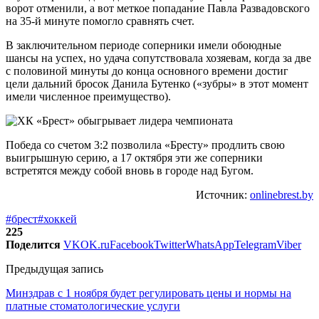
ворот отменили, а вот меткое попадание Павла Развадовского
на 35-й минуте помогло сравнять счет.
В заключительном периоде соперники имели обоюдные
шансы на успех, но удача сопутствовала хозяевам, когда за две
с половиной минуты до конца основного времени достиг
цели дальний бросок Данила Бутенко («зубры» в этот момент
имели численное преимущество).
Победа со счетом 3:2 позволила «Бресту» продлить свою
выигрышную серию, а 17 октября эти же соперники
встретятся между собой вновь в городе над Бугом.
Источник:
onlinebrest.by
#брест
#хоккей
225
Поделится
VK
OK.ru
Facebook
Twitter
WhatsApp
Telegram
Viber
Предыдущая запись
Минздрав с 1 ноября будет регулировать цены и нормы на
платные стоматологические услуги