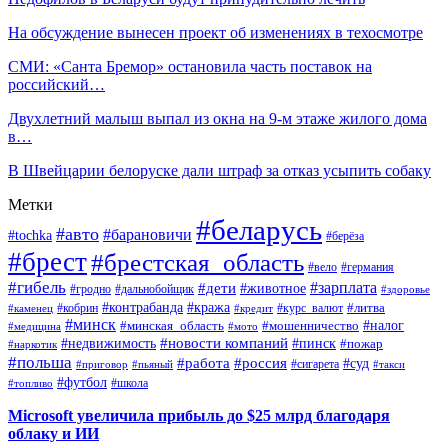
На обсуждение вынесен проект об изменениях в техосмотре
СМИ: «Санта Бремор» остановила часть поставок на
российский…
Двухлетний малыш выпал из окна на 9-м этаже жилого дома
в…
В Швейцарии белоруске дали штраф за отказ усыпить собаку
Метки
#беларусь
#авто
#барановичи
#tochka
#берёза
#брест
#брестская_область
#вело
#германия
#гибель
#дети
#зарплата
#животное
#гродно
#дальнобойщик
#здоровье
#контрабанда
#кража
#кобрин
#курс_валют
#литва
#каменец
#кредит
#минск
#налог
#мошенничество
#минская_область
#медицина
#мото
#новости компаний
#недвижимость
#пинск
#пожар
#наркотик
#польша
#работа
#россия
#суд
#сигарета
#приговор
#пьяный
#такси
#футбол
#школа
#топливо
Microsoft увеличила прибыль до $25 млрд благодаря
облаку и ИИ