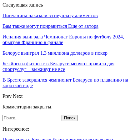
Следующая запись
Пинчанина наказали за неуплату алиментов
Вам также могут понравиться
Еще от автора
Испания выиграла Чемпионат Европы по футболу 2024,
обыграв Францию в финале
Белорус выиграл 1,3 миллиона долларов в покер
Без йоги и фитнеса: в Беларуси меняют правила для
спортуслуг – выживут не все
В Бресте завершился чемпионат Беларуси по плаванию на
короткой воде
Prev
Next
Комментарии закрыты.
Интересное:
Педофилов в Беларуси будут принудительно лечить