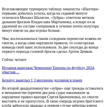
Возглавляющие турнирную таблицу хоккеисты «Шахтера»
первыми добились успеха, когда на седьмой минуте
отличился Михаил Шалагин. «Зубры» ответили метким
дальним броском Владислава Мартынюка, а вскоре из-за
удалений во составе соперников в течение почти полутора
минут имели на два игрока больше.
Увы, воспользоваться таким солидным перевесом хозяева не
смогли, а когда сами нарушили правила, то солигорская
команда свой шанс использовала. За две секунды до конца
первого периода голевой бросок сделал Артем Демков.
Сейчас читают
Испания выиграла Чемпионат Европы по футболу 2024,
обыграв…
Белорус выиграл 1,3 миллиона долларов в покер
Во второй двадцатиминутке «зубры» еще трижды оставались
в меньшинстве (причем два раза судьи наказывали за
нарушение правил вратаря Сергея Бронникова), но смогли
выстоять и не пропустить. В свою очередь игроки брестского
клуба забросили дважды: в первом случае арбитры взятие