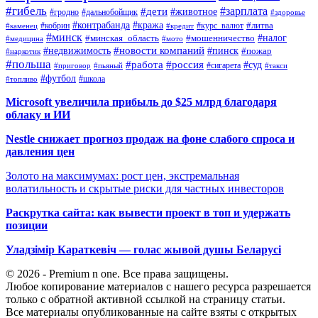
#гибель
#дети
#зарплата
#животное
#гродно
#дальнобойщик
#здоровье
#контрабанда
#кража
#кобрин
#курс_валют
#литва
#каменец
#кредит
#минск
#налог
#мошенничество
#минская_область
#медицина
#мото
#новости компаний
#недвижимость
#пинск
#пожар
#наркотик
#польша
#работа
#россия
#суд
#сигарета
#приговор
#пьяный
#такси
#футбол
#школа
#топливо
Microsoft увеличила прибыль до $25 млрд благодаря
облаку и ИИ
Nestle снижает прогноз продаж на фоне слабого спроса и
давления цен
Золото на максимумах: рост цен, экстремальная
волатильность и скрытые риски для частных инвесторов
Раскрутка сайта: как вывести проект в топ и удержать
позиции
Уладзімір Караткевіч — голас жывой душы Беларусі
© 2026 - Premium n one. Все права защищены.
Любое копирование материалов с нашего ресурса разрешается
только с обратной активной ссылкой на страницу статьи.
Все материалы опубликованные на сайте взяты с открытых