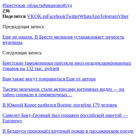
#брестская_область
#иваново
#суд
236
Поделится
VK
OK.ru
Facebook
Twitter
WhatsApp
Telegram
Viber
Предыдущая запись
Еще не нашли. В Бресте милиция устанавливает личность
мужчины
Следующая запись
Брестские таможенники пресекли ввоз незадекларированных
товаров на 132 тыс. рублей
Вам также могут понравиться
Еще от автора
Тысячи минчанок стали актрисами интимных видео — их
тайно снимали в примерочных…
В Южной Корее разбился Boeing: погибли 179 человек
Самолет Баку-Грозный был поражен российской ракетой —
Euronews
В Беларуси произошёл крупный пожар в пассажирском поезде