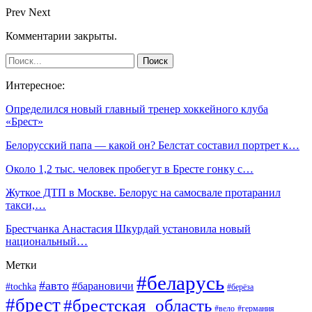
Prev
Next
Комментарии закрыты.
Интересное:
Определился новый главный тренер хоккейного клуба
«Брест»
Белорусский папа — какой он? Белстат составил портрет к…
Около 1,2 тыс. человек пробегут в Бресте гонку с…
Жуткое ДТП в Москве. Белорус на самосвале протаранил
такси,…
Брестчанка Анастасия Шкурдай установила новый
национальный…
Метки
#беларусь
#авто
#барановичи
#tochka
#берёза
#брест
#брестская_область
#вело
#германия