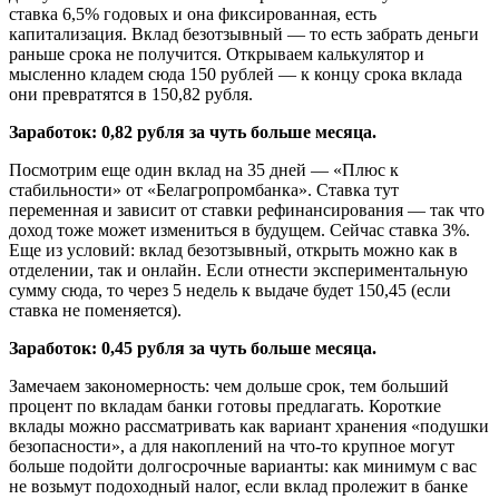
ставка 6,5% годовых и она фиксированная, есть
капитализация. Вклад безотзывный — то есть забрать деньги
раньше срока не получится. Открываем калькулятор и
мысленно кладем сюда 150 рублей — к концу срока вклада
они превратятся в 150,82 рубля.
Заработок: 0,82 рубля за чуть больше месяца.
Посмотрим еще один вклад на 35 дней — «Плюс к
стабильности» от «Белагропромбанка». Ставка тут
переменная и зависит от ставки рефинансирования — так что
доход тоже может измениться в будущем. Сейчас ставка 3%.
Еще из условий: вклад безотзывный, открыть можно как в
отделении, так и онлайн. Если отнести экспериментальную
сумму сюда, то через 5 недель к выдаче будет 150,45 (если
ставка не поменяется).
Заработок: 0,45 рубля за чуть больше месяца.
Замечаем закономерность: чем дольше срок, тем больший
процент по вкладам банки готовы предлагать. Короткие
вклады можно рассматривать как вариант хранения «подушки
безопасности», а для накоплений на что-то крупное могут
больше подойти долгосрочные варианты: как минимум с вас
не возьмут подоходный налог, если вклад пролежит в банке