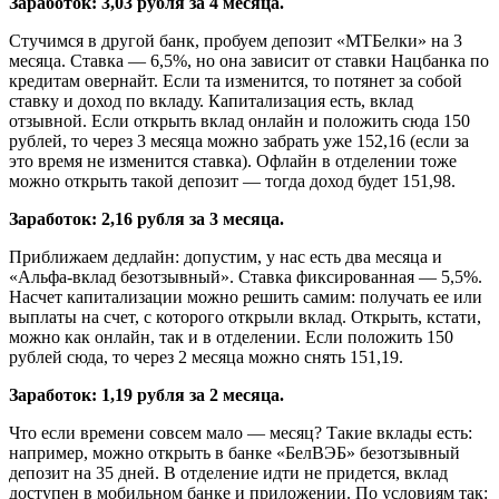
Заработок: 3,03 рубля за 4 месяца.
Стучимся в другой банк, пробуем депозит «МТБелки» на 3
месяца. Ставка — 6,5%, но она зависит от ставки Нацбанка по
кредитам овернайт. Если та изменится, то потянет за собой
ставку и доход по вкладу. Капитализация есть, вклад
отзывной. Если открыть вклад онлайн и положить сюда 150
рублей, то через 3 месяца можно забрать уже 152,16 (если за
это время не изменится ставка). Офлайн в отделении тоже
можно открыть такой депозит — тогда доход будет 151,98.
Заработок: 2,16 рубля за 3 месяца.
Приближаем дедлайн: допустим, у нас есть два месяца и
«Альфа-вклад безотзывный». Ставка фиксированная — 5,5%.
Насчет капитализации можно решить самим: получать ее или
выплаты на счет, с которого открыли вклад. Открыть, кстати,
можно как онлайн, так и в отделении. Если положить 150
рублей сюда, то через 2 месяца можно снять 151,19.
Заработок: 1,19 рубля за 2 месяца.
Что если времени совсем мало — месяц? Такие вклады есть:
например, можно открыть в банке «БелВЭБ» безотзывный
депозит на 35 дней. В отделение идти не придется, вклад
доступен в мобильном банке и приложении. По условиям так: