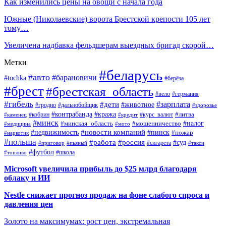
Как изменились цены на овощи с начала года
Южные (Николаевские) ворота Брестской крепости 105 лет
тому…
Увеличена надбавка фельдшерам выездных бригад скорой…
Метки
#беларусь
#авто
#барановичи
#tochka
#берёза
#брест
#брестская_область
#вело
#германия
#гибель
#дети
#зарплата
#животное
#гродно
#дальнобойщик
#здоровье
#контрабанда
#кража
#кобрин
#курс_валют
#литва
#каменец
#кредит
#минск
#налог
#мошенничество
#минская_область
#медицина
#мото
#новости компаний
#недвижимость
#пинск
#пожар
#наркотик
#польша
#работа
#россия
#суд
#сигарета
#приговор
#пьяный
#такси
#футбол
#школа
#топливо
Microsoft увеличила прибыль до $25 млрд благодаря
облаку и ИИ
Nestle снижает прогноз продаж на фоне слабого спроса и
давления цен
Золото на максимумах: рост цен, экстремальная