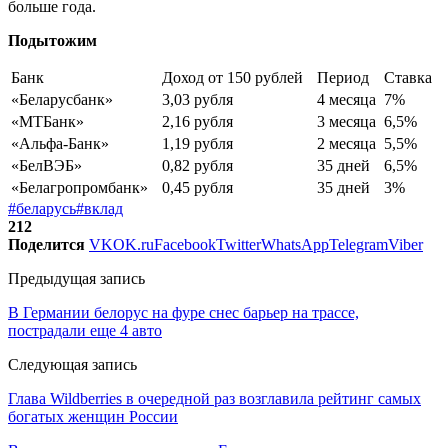
больше года.
Подытожим
Банк
Доход от 150 рублей
Период
Ставка
«Беларусбанк»
3,03 рубля
4 месяца
7%
«МТБанк»
2,16 рубля
3 месяца
6,5%
«Альфа-Банк»
1,19 рубля
2 месяца
5,5%
«БелВЭБ»
0,82 рубля
35 дней
6,5%
«Белагропромбанк»
0,45 рубля
35 дней
3%
#беларусь
#вклад
212
Поделится
VK
OK.ru
Facebook
Twitter
WhatsApp
Telegram
Viber
Предыдущая запись
В Германии белорус на фуре снес барьер на трассе,
пострадали еще 4 авто
Следующая запись
Глава Wildberries в очередной раз возглавила рейтинг самых
богатых женщин России