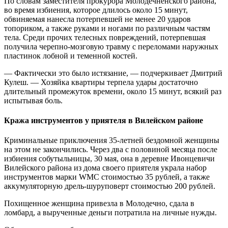
По словам заместителя прокурора Молодечненского района,
во время избиения, которое длилось около 15 минут,
обвиняемая нанесла потерпевшей не менее 20 ударов
топориком, а также руками и ногами по различным частям
тела. Среди прочих телесных повреждений, потерпевшая
получила черепно-мозговую травму с переломами наружных
пластинок лобной и теменной костей.
— Фактически это было истязание, — подчеркивает Дмитрий
Кулеш. — Хозяйка квартиры терпела удары достаточно
длительный промежуток времени, около 15 минут, всякий раз
испытывая боль.
Кража инструментов у приятеля в Вилейском районе
Криминальные приключения 35-летней бездомной женщины
на этом не закончились. Через два с половиной месяца после
избиения собутыльницы, 30 мая, она в деревне Ивонцевичи
Вилейского района из дома своего приятеля украла набор
инструментов марки WMC стоимостью 35 рублей, а также
аккумуляторную дрель-шуруповерт стоимостью 200 рублей.
Похищенное женщина привезла в Молодечно, сдала в
ломбард, а вырученные деньги потратила на личные нужды.