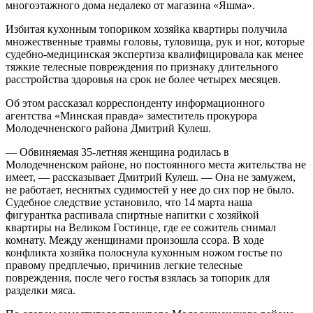
многоэтажного дома недалеко от магазина «Яшма».
Избитая кухонным топориком хозяйка квартиры получила
множественные травмы головы, туловища, рук и ног, которые
судебно-медицинская экспертиза квалифицировала как менее
тяжкие телесные повреждения по признаку длительного
расстройства здоровья на срок не более четырех месяцев.
Об этом рассказал корреспонденту информационного
агентства «Минская правда» заместитель прокурора
Молодечненского района Дмитрий Кулеш.
— Обвиняемая 35-летняя женщина родилась в
Молодечненском районе, но постоянного места жительства не
имеет, — рассказывает Дмитрий Кулеш. — Она не замужем,
не работает, неснятых судимостей у нее до сих пор не было.
Судебное следствие установило, что 14 марта наша
фигурантка распивала спиртные напитки с хозяйкой
квартиры на Великом Гостинце, где ее сожитель снимал
комнату. Между женщинами произошла ссора. В ходе
конфликта хозяйка полоснула кухонным ножом гостье по
правому предплечью, причинив легкие телесные
повреждения, после чего гостья взялась за топорик для
разделки мяса.