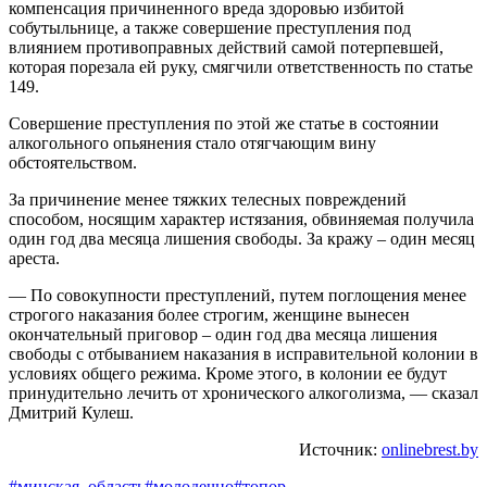
компенсация причиненного вреда здоровью избитой
собутыльнице, а также совершение преступления под
влиянием противоправных действий самой потерпевшей,
которая порезала ей руку, смягчили ответственность по статье
149.
Совершение преступления по этой же статье в состоянии
алкогольного опьянения стало отягчающим вину
обстоятельством.
За причинение менее тяжких телесных повреждений
способом, носящим характер истязания, обвиняемая получила
один год два месяца лишения свободы. За кражу – один месяц
ареста.
— По совокупности преступлений, путем поглощения менее
строгого наказания более строгим, женщине вынесен
окончательный приговор – один год два месяца лишения
свободы с отбыванием наказания в исправительной колонии в
условиях общего режима. Кроме этого, в колонии ее будут
принудительно лечить от хронического алкоголизма, — сказал
Дмитрий Кулеш.
Источник:
onlinebrest.by
#минская_область
#молодечно
#топор