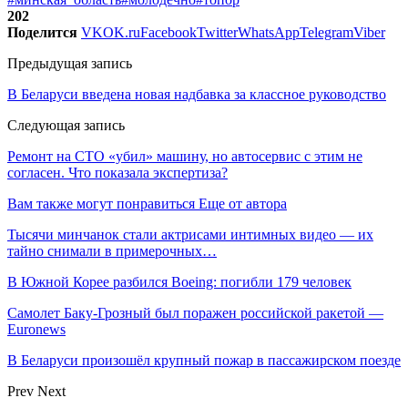
202
Поделится
VK
OK.ru
Facebook
Twitter
WhatsApp
Telegram
Viber
Предыдущая запись
В Беларуси введена новая надбавка за классное руководство
Следующая запись
Ремонт на СТО «убил» машину, но автосервис с этим не
согласен. Что показала экспертиза?
Вам также могут понравиться
Еще от автора
Тысячи минчанок стали актрисами интимных видео — их
тайно снимали в примерочных…
В Южной Корее разбился Boeing: погибли 179 человек
Самолет Баку-Грозный был поражен российской ракетой —
Euronews
В Беларуси произошёл крупный пожар в пассажирском поезде
Prev
Next