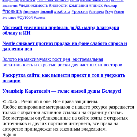
#минская_область
#медицина
#мото
#новости компаний
#недвижимость
#пинск
#пожар
#наркотик
#польша
#работа
#россия
#суд
#сигарета
#приговор
#пьяный
#такси
#футбол
#школа
#топливо
Microsoft увеличила прибыль до $25 млрд благодаря
облаку и ИИ
Nestle снижает прогноз продаж на фоне слабого спроса и
давления цен
Золото на максимумах: рост цен, экстремальная
волатильность и скрытые риски для частных инвесторов
Раскрутка сайта: как вывести проект в топ и удержать
позиции
Уладзімір Караткевіч — голас жывой душы Беларусі
© 2026 - Premium n one. Все права защищены.
Любое копирование материалов с нашего ресурса разрешается
только с обратной активной ссылкой на страницу статьи.
Все материалы опубликованные на сайте взяты с открытых
источников и других порталов интернета, все права на
авторство принадлежат их законным владельцам.
Sign in