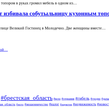
с топором в руках громил мебель в одном из…
ут избивала собутыльницу кухонным то
а улице Великий Гостинец в Молодечно. Две женщины вместе…
кой…
#брестская_область
#гибель
#вело
#гродно
#даль
#германия
#налог
#новос
#мошенничество
#недвижимость
ая_область
#мото
#наркотик