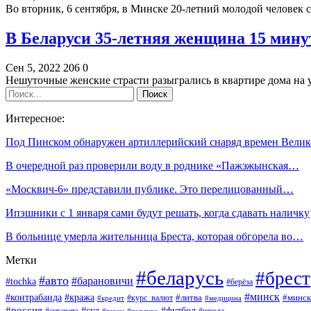
Во вторник, 6 сентября, в Минске 20-летний молодой человек 
В Беларуси 35-летняя женщина 15 мин
Сен 5, 2022
206
0
Нешуточные женские страсти разыгрались в квартире дома н
Интересное:
Под Пинском обнаружен артиллерийский снаряд времен Вели
В очередной раз проверили воду в роднике «Пажэжынская…
«Москвич-6» представили публике. Это перелицованный…
Ипэшники с 1 января сами будут решать, когда сдавать наличку
В больнице умерла жительница Бреста, которая обгорела во…
Метки
#беларусь
#брест
#авто
#барановичи
#tochka
#берёза
#минск
#контрабанда
#кража
#курс_валют
#литва
#минск
#кредит
#медицина
#россия
#футбол
#суд
#сигарета
#школа
#топливо