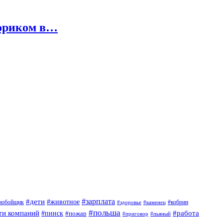
пориком в…
#дети
#зарплата
#животное
нобойщик
#кобрин
#здоровье
#каменец
#польша
ти компаний
#работа
#пинск
#пожар
#приговор
#пьяный