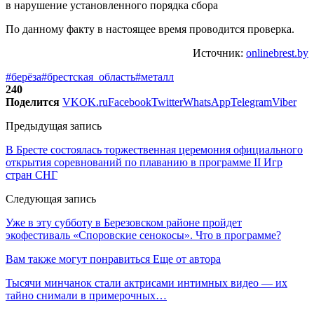
По данному факту в настоящее время проводится проверка.
Источник:
onlinebrest.by
#берёза
#брестская_область
#металл
240
Поделится
VK
OK.ru
Facebook
Twitter
WhatsApp
Telegram
Viber
Предыдущая запись
В Бресте состоялась торжественная церемония официального
открытия соревнований по плаванию в программе II Игр
стран СНГ
Следующая запись
Уже в эту субботу в Березовском районе пройдет
экофестиваль «Споровские сенокосы». Что в программе?
Вам также могут понравиться
Еще от автора
Тысячи минчанок стали актрисами интимных видео — их
тайно снимали в примерочных…