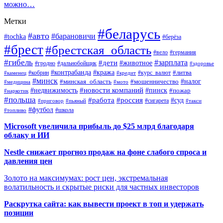
можно…
Метки
#беларусь
#авто
#барановичи
#tochka
#берёза
#брест
#брестская_область
#вело
#германия
#гибель
#дети
#зарплата
#животное
#гродно
#дальнобойщик
#здоровье
#контрабанда
#кража
#кобрин
#курс_валют
#литва
#каменец
#кредит
#минск
#налог
#мошенничество
#минская_область
#медицина
#мото
#новости компаний
#недвижимость
#пинск
#пожар
#наркотик
#польша
#работа
#россия
#суд
#сигарета
#приговор
#пьяный
#такси
#футбол
#школа
#топливо
Microsoft увеличила прибыль до $25 млрд благодаря
облаку и ИИ
Nestle снижает прогноз продаж на фоне слабого спроса и
давления цен
Золото на максимумах: рост цен, экстремальная
волатильность и скрытые риски для частных инвесторов
Раскрутка сайта: как вывести проект в топ и удержать
позиции