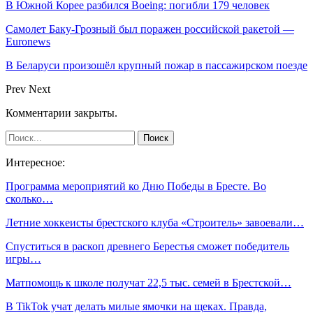
В Южной Корее разбился Boeing: погибли 179 человек
Самолет Баку-Грозный был поражен российской ракетой —
Euronews
В Беларуси произошёл крупный пожар в пассажирском поезде
Prev
Next
Комментарии закрыты.
Интересное:
Программа мероприятий ко Дню Победы в Бресте. Во
сколько…
Летние хоккеисты брестского клуба «Строитель» завоевали…
Спуститься в раскоп древнего Берестья сможет победитель
игры…
Матпомощь к школе получат 22,5 тыс. семей в Брестской…
В TikTok учат делать милые ямочки на щеках. Правда,