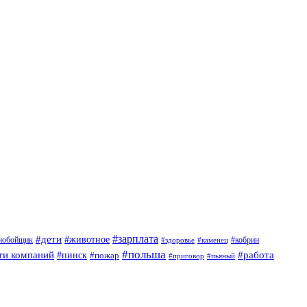
#дети
#зарплата
#животное
нобойщик
#кобрин
#здоровье
#каменец
#польша
ти компаний
#работа
#пинск
#пожар
#приговор
#пьяный