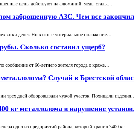
ышенные цены действуют на алюминий, медь, сталь,…
олом заброшенную АЗС. Чем все закончи
нехватки денег. Но в итоге материальное положение…
рубы. Сколько составил ущерб?
о сообщение от 66-летнего жителя города о краже…
 металлолома? Случай в Брестской обла
нии трех дней обворовывали чужой участок. Похищали изделия
400 кг металлолома в нарушение устано
нера одно из предприятий района, который хранил 3400 кг…