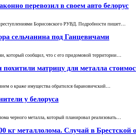
аконно перевозил в своем авто белорус
и преступлениями Борисовского РУВД. Подробности пишет…
вора сельчанина под Ганцевичами
и, который сообщил, что с его придомовой территории…
я похитили матрицу для металла стоимо
ением о краже имущества обратился барановичский…
нители у белоруса
 лома черного металла, который планировал реализовать…
00 кг металлолома. Случай в Брестской 