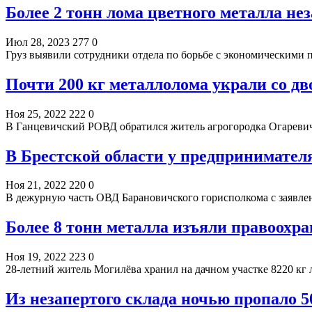
Более 2 тонн лома цветного металла нез
Июл 28, 2023
277
0
Груз выявили сотрудники отдела по борьбе с экономическим
Почти 200 кг металлолома украли со д
Ноя 25, 2022
222
0
В Ганцевичский РОВД обратился житель агрогородка Огаревич
В Брестской области у предпринимател
Ноя 21, 2022
220
0
В дежурную часть ОВД Барановичского горисполкома с заявл
Более 8 тонн металла изъяли правоохра
Ноя 19, 2022
223
0
28-летний житель Могилёва хранил на дачном участке 8220 кг
Из незапертого склада ночью пропало 5