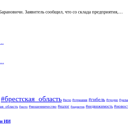
арановичи. Заявитель сообщил, что со склада предприятия,…
В…
ь…
#брестская_область
#гибель
#вело
#гродно
#даль
#германия
#налог
#новос
#мошенничество
#недвижимость
ая_область
#мото
#наркотик
 и ИИ