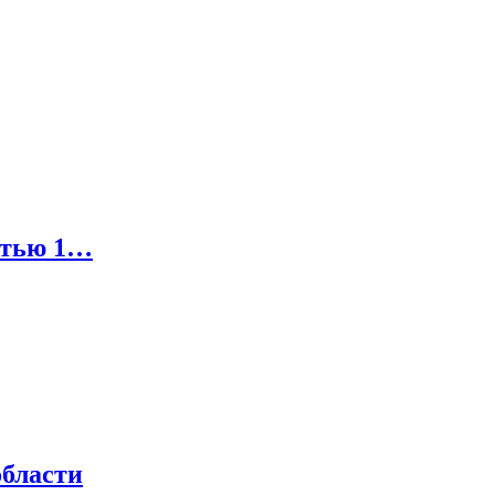
стью 1…
области