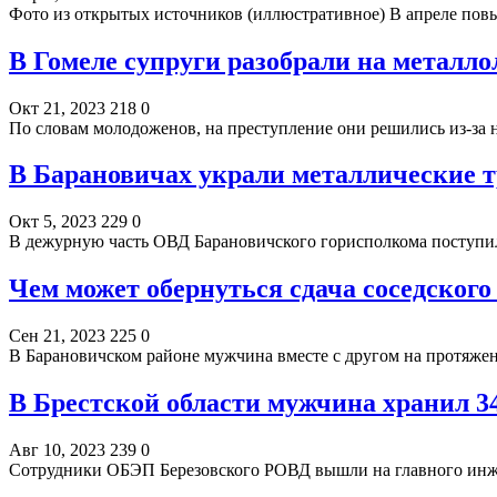
Фото из открытых источников (иллюстративное) В апреле пов
В Гомеле супруги разобрали на металл
Окт 21, 2023
218
0
По словам молодоженов, на преступление они решились из-за 
В Барановичах украли металлические т
Окт 5, 2023
229
0
В дежурную часть ОВД Барановичского горисполкома поступил
Чем может обернуться сдача соседского
Сен 21, 2023
225
0
В Барановичском районе мужчина вместе с другом на протяже
В Брестской области мужчина хранил 3
Авг 10, 2023
239
0
Cотрудники ОБЭП Березовского РОВД вышли на главного инже