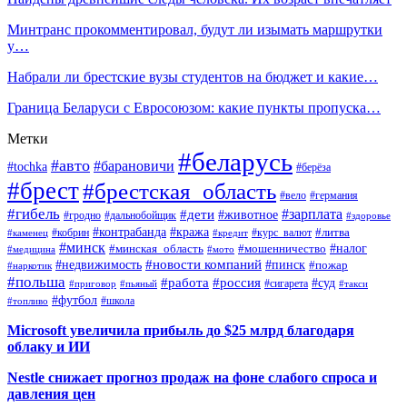
Минтранс прокомментировал, будут ли изымать маршрутки
у…
Набрали ли брестские вузы студентов на бюджет и какие…
Граница Беларуси с Евросоюзом: какие пункты пропуска…
Метки
#беларусь
#авто
#барановичи
#tochka
#берёза
#брест
#брестская_область
#вело
#германия
#гибель
#дети
#зарплата
#животное
#гродно
#дальнобойщик
#здоровье
#контрабанда
#кража
#кобрин
#курс_валют
#литва
#каменец
#кредит
#минск
#налог
#мошенничество
#минская_область
#медицина
#мото
#новости компаний
#недвижимость
#пинск
#пожар
#наркотик
#польша
#работа
#россия
#суд
#сигарета
#приговор
#пьяный
#такси
#футбол
#школа
#топливо
Microsoft увеличила прибыль до $25 млрд благодаря
облаку и ИИ
Nestle снижает прогноз продаж на фоне слабого спроса и
давления цен