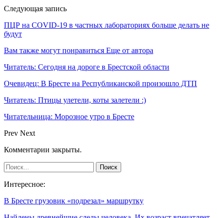
Следующая запись
ПЦР на COVID-19 в частных лабораториях больше делать не
будут
Вам также могут понравиться
Еще от автора
Читатель: Сегодня на дороге в Брестской области
Очевидец: В Бресте на Республиканской произошло ДТП
Читатель: Птицы улетели, коты залетели :)
Читательница: Морозное утро в Бресте
Prev
Next
Комментарии закрыты.
Интересное:
В Бресте грузовик «подрезал» маршрутку
Найдены древнейшие следы человека. Их возраст впечатляет