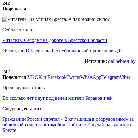
242
Поделится
Сейчас читают
Читатель: Сегодня на дороге в Брестской области
Очевидец: В Бресте на Республиканской произошло ДТП
Источник:
onlinebrest.by
242
Поделится
VK
OK.ru
Facebook
Twitter
WhatsApp
Telegram
Viber
Предыдущая запись
Во сколько лет идут под венец жители Барановичей
Следующая запись
Гражданин России спрятал 4,2 кг гашиша в оборудованном за
обшивкой сиденья автомобиля тайнике. Случай на границе в
Бресте