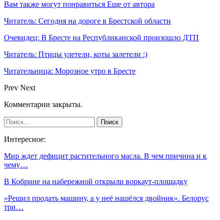
Вам также могут понравиться
Еще от автора
Читатель: Сегодня на дороге в Брестской области
Очевидец: В Бресте на Республиканской произошло ДТП
Читатель: Птицы улетели, коты залетели :)
Читательница: Морозное утро в Бресте
Prev
Next
Комментарии закрыты.
Интересное:
Мир ждет дефицит растительного масла. В чем причина и к
чему…
В Кобрине на набережной открыли воркаут-площадку
«Решил продать машину, а у неё нашёлся двойник». Белорус
три…