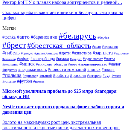
Ректор БрГТУ о планах набора абитуриентов и целевой…
Сколько зарабатывают айтишники в Беларуси: смотрим на
цифры
Метки
#беларусь
#авто
#барановичи
#tochka
#берёза
#брест
#брестская_область
#вело
#германия
#гибель
#дети
#зарплата
#животное
#гродно
#дальнобойщик
#здоровье
#контрабанда
#кража
#кобрин
#курс_валют
#литва
#каменец
#кредит
#минск
#налог
#мошенничество
#минская_область
#медицина
#мото
#новости компаний
#недвижимость
#пинск
#пожар
#наркотик
#польша
#работа
#россия
#суд
#сигарета
#приговор
#пьяный
#такси
#футбол
#школа
#топливо
Microsoft увеличила прибыль до $25 млрд благодаря
облаку и ИИ
Nestle снижает прогноз продаж на фоне слабого спроса и
давления цен
Золото на максимумах: рост цен, экстремальная
волатильность и скрытые риски для частных инвесторов