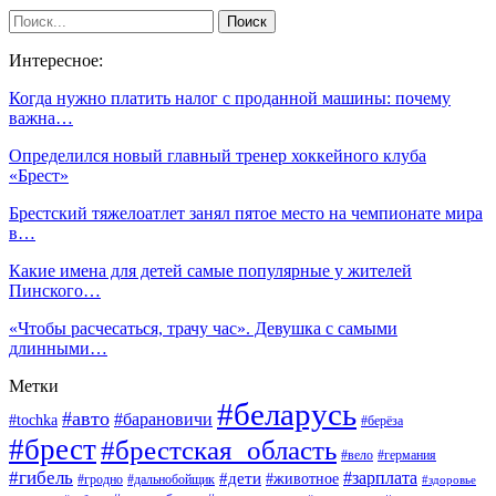
Интересное:
Когда нужно платить налог с проданной машины: почему
важна…
Определился новый главный тренер хоккейного клуба
«Брест»
Брестский тяжелоатлет занял пятое место на чемпионате мира
в…
Какие имена для детей самые популярные у жителей
Пинского…
«Чтобы расчесаться, трачу час». Девушка с самыми
длинными…
Метки
#беларусь
#авто
#барановичи
#tochka
#берёза
#брест
#брестская_область
#вело
#германия
#гибель
#дети
#зарплата
#животное
#гродно
#дальнобойщик
#здоровье