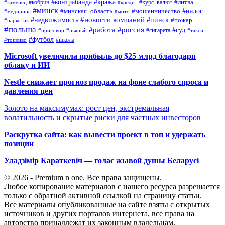
#контрабанда
#кража
#кобрин
#курс_валют
#литва
#каменец
#кредит
#минск
#налог
#мошенничество
#минская_область
#медицина
#мото
#новости компаний
#недвижимость
#пинск
#пожар
#наркотик
#польша
#работа
#россия
#суд
#сигарета
#приговор
#пьяный
#такси
#футбол
#школа
#топливо
Microsoft увеличила прибыль до $25 млрд благодаря
облаку и ИИ
Nestle снижает прогноз продаж на фоне слабого спроса и
давления цен
Золото на максимумах: рост цен, экстремальная
волатильность и скрытые риски для частных инвесторов
Раскрутка сайта: как вывести проект в топ и удержать
позиции
Уладзімір Караткевіч — голас жывой душы Беларусі
© 2026 - Premium n one. Все права защищены.
Любое копирование материалов с нашего ресурса разрешается
только с обратной активной ссылкой на страницу статьи.
Все материалы опубликованные на сайте взяты с открытых
источников и других порталов интернета, все права на
авторство принадлежат их законным владельцам.