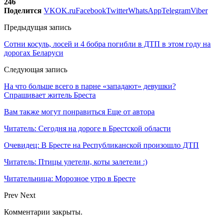
246
Поделится
VK
OK.ru
Facebook
Twitter
WhatsApp
Telegram
Viber
Предыдущая запись
Сотни косуль, лосей и 4 бобра погибли в ДТП в этом году на
дорогах Беларуси
Следующая запись
На что больше всего в парне «западают» девушки?
Спрашивает житель Бреста
Вам также могут понравиться
Еще от автора
Читатель: Сегодня на дороге в Брестской области
Очевидец: В Бресте на Республиканской произошло ДТП
Читатель: Птицы улетели, коты залетели :)
Читательница: Морозное утро в Бресте
Prev
Next
Комментарии закрыты.