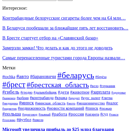
Интересное:
Контрабандные белорусские сигареты более чем на €4 млн…
В Беларуси пообещали за ближайшие пять лет восстановить…
В Бресте стартует отбор на «Славянский базар»
Замерзли замки! Что делать и как до этого не доводить
Самые перенаселенные туристами города Европы назвали…
Метки
#беларусь
#авто
#барановичи
#tochka
#берёза
#брест
#брестская_область
#вело
#германия
#гибель
#дети
#зарплата
#животное
#гродно
#дальнобойщик
#здоровье
#контрабанда
#кража
#кобрин
#курс_валют
#литва
#каменец
#кредит
#минск
#налог
#мошенничество
#минская_область
#медицина
#мото
#новости компаний
#недвижимость
#пинск
#пожар
#наркотик
#польша
#работа
#россия
#суд
#сигарета
#приговор
#пьяный
#такси
#футбол
#школа
#топливо
Microsoft увеличила прибыль до $25 млрд благодаря