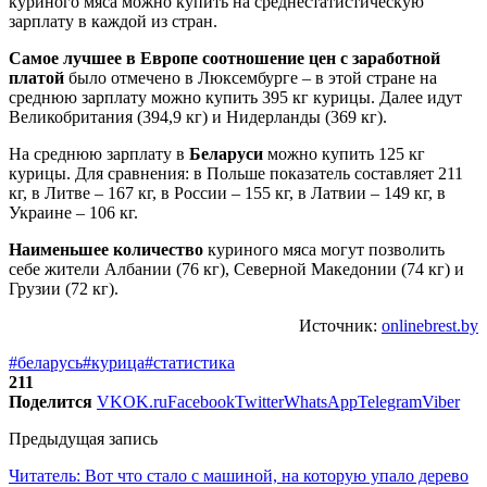
куриного мяса можно купить на среднестатистическую
зарплату в каждой из стран.
Самое лучшее в Европе соотношение цен с заработной
платой
было отмечено в Люксембурге – в этой стране на
среднюю зарплату можно купить 395 кг курицы. Далее идут
Великобритания (394,9 кг) и Нидерланды (369 кг).
На среднюю зарплату в
Беларуси
можно купить 125 кг
курицы. Для сравнения: в Польше показатель составляет 211
кг, в Литве – 167 кг, в России – 155 кг, в Латвии – 149 кг, в
Украине – 106 кг.
Наименьшее количество
куриного мяса могут позволить
себе жители Албании (76 кг), Северной Македонии (74 кг) и
Грузии (72 кг).
Источник:
onlinebrest.by
#беларусь
#курица
#статистика
211
Поделится
VK
OK.ru
Facebook
Twitter
WhatsApp
Telegram
Viber
Предыдущая запись
Читатель: Вот что стало с машиной, на которую упало дерево