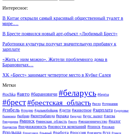
Интересное:
В Китае открыли самый красивый общественный туалет в
мире.…
В Бресте появился новый арт-объект «Любимый Брест»
Работники культуры получат значительную прибавку к
зарплате
«Жить с ним можно». Жители проблемного дома в
Барановичах…
ХК «Брест» занимает четвертое место в Кубке Салея
Метки
#беларусь
#авто
#барановичи
#tochka
#берёза
#брест
#брестская_область
#вело
#германия
#гибель
#дети
#зарплата
#животное
#гродно
#дальнобойщик
#здоровье
#контрабанда
#кража
#кобрин
#курс_валют
#литва
#каменец
#кредит
#минск
#налог
#мошенничество
#минская_область
#медицина
#мото
#новости компаний
#недвижимость
#пинск
#пожар
#наркотик
#польша
#работа
#россия
#суд
#сигарета
#приговор
#пьяный
#такси