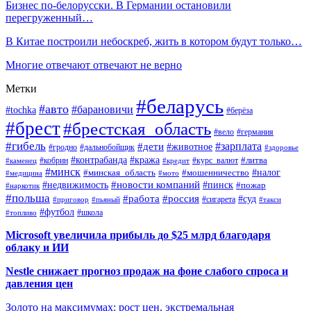
Бизнес по-белорусски. В Германии остановили
перегруженный…
В Китае построили небоскреб, жить в котором будут только…
Многие отвечают отвечают не верно
Метки
#беларусь
#авто
#барановичи
#tochka
#берёза
#брест
#брестская_область
#вело
#германия
#гибель
#дети
#зарплата
#животное
#гродно
#дальнобойщик
#здоровье
#контрабанда
#кража
#кобрин
#курс_валют
#литва
#каменец
#кредит
#минск
#налог
#мошенничество
#минская_область
#медицина
#мото
#новости компаний
#недвижимость
#пинск
#пожар
#наркотик
#польша
#работа
#россия
#суд
#сигарета
#приговор
#пьяный
#такси
#футбол
#школа
#топливо
Microsoft увеличила прибыль до $25 млрд благодаря
облаку и ИИ
Nestle снижает прогноз продаж на фоне слабого спроса и
давления цен
Золото на максимумах: рост цен, экстремальная