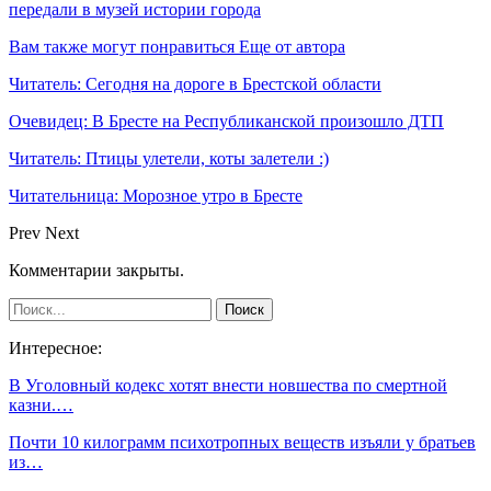
передали в музей истории города
Вам также могут понравиться
Еще от автора
Читатель: Сегодня на дороге в Брестской области
Очевидец: В Бресте на Республиканской произошло ДТП
Читатель: Птицы улетели, коты залетели :)
Читательница: Морозное утро в Бресте
Prev
Next
Комментарии закрыты.
Интересное:
В Уголовный кодекс хотят внести новшества по смертной
казни.…
Почти 10 килограмм психотропных веществ изъяли у братьев
из…