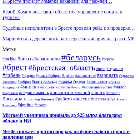
В Бресте пройдет ярмарка вакансий для граждан…
Юрий Хомич возглавил областное управление спорта и
туризма
Судебные исполнители в Бресте провели рейд по проверке…
Маршрутка в дереве, лось пал: серьезная авария на трассе М6
Метки
#беларусь
#авто
#барановичи
#tochka
#берёза
#брест
#брестская_область
#вело
#германия
#гибель
#дети
#зарплата
#животное
#гродно
#дальнобойщик
#здоровье
#контрабанда
#кража
#кобрин
#курс_валют
#литва
#каменец
#кредит
#минск
#налог
#мошенничество
#минская_область
#медицина
#мото
#новости компаний
#недвижимость
#пинск
#пожар
#наркотик
#польша
#работа
#россия
#суд
#сигарета
#приговор
#пьяный
#такси
#футбол
#школа
#топливо
Microsoft увеличила прибыль до $25 млрд благодаря
облаку и ИИ
Nestle снижает прогноз продаж на фоне слабого спроса и
давления цен