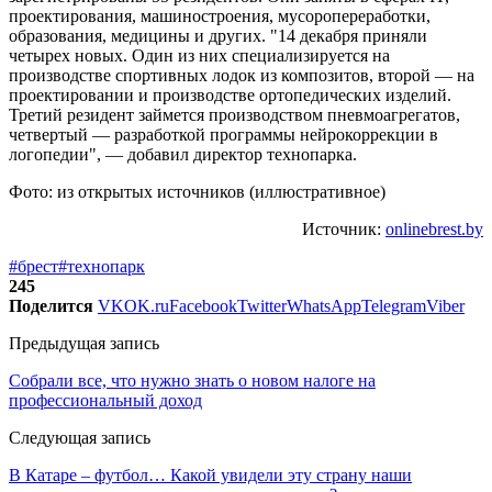
проектирования, машиностроения, мусоропереработки,
образования, медицины и других. "14 декабря приняли
четырех новых. Один из них специализируется на
производстве спортивных лодок из композитов, второй — на
проектировании и производстве ортопедических изделий.
Третий резидент займется производством пневмоагрегатов,
четвертый — разработкой программы нейрокоррекции в
логопедии", — добавил директор технопарка.
Фото: из открытых источников (иллюстративное)
Источник:
onlinebrest.by
#брест
#технопарк
245
Поделится
VK
OK.ru
Facebook
Twitter
WhatsApp
Telegram
Viber
Предыдущая запись
Собрали все, что нужно знать о новом налоге на
профессиональный доход
Следующая запись
В Катаре – футбол… Какой увидели эту страну наши