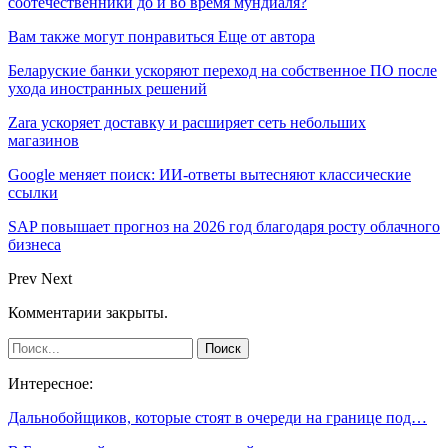
соотечественники до и во время мундиаля?
Вам также могут понравиться
Еще от автора
Беларуские банки ускоряют переход на собственное ПО после
ухода иностранных решений
Zara ускоряет доставку и расширяет сеть небольших
магазинов
Google меняет поиск: ИИ-ответы вытесняют классические
ссылки
SAP повышает прогноз на 2026 год благодаря росту облачного
бизнеса
Prev
Next
Комментарии закрыты.
Интересное:
Дальнобойщиков, которые стоят в очереди на границе под…