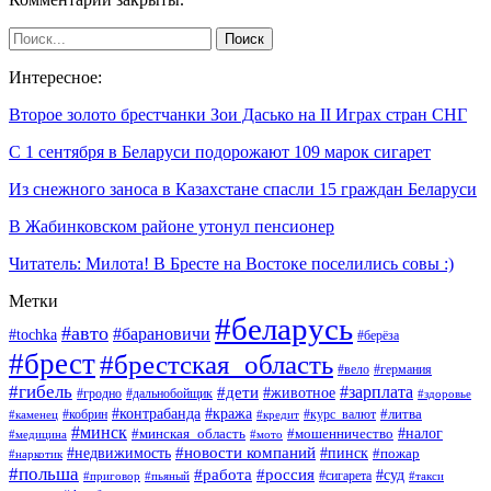
Интересное:
Второе золото брестчанки Зои Дасько на II Играх стран СНГ
С 1 сентября в Беларуси подорожают 109 марок сигарет
Из снежного заноса в Казахстане спасли 15 граждан Беларуси
В Жабинковском районе утонул пенсионер
Читатель: Милота! В Бресте на Востоке поселились совы :)
Метки
#беларусь
#авто
#барановичи
#tochka
#берёза
#брест
#брестская_область
#вело
#германия
#гибель
#дети
#зарплата
#животное
#гродно
#дальнобойщик
#здоровье
#контрабанда
#кража
#кобрин
#курс_валют
#литва
#каменец
#кредит
#минск
#налог
#мошенничество
#минская_область
#медицина
#мото
#новости компаний
#недвижимость
#пинск
#пожар
#наркотик
#польша
#работа
#россия
#суд
#сигарета
#приговор
#пьяный
#такси