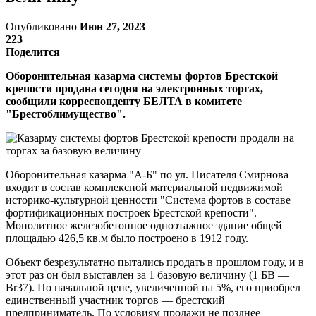
Опубликовано
Июн 27, 2023
223
Поделится
Оборонительная казарма системы фортов Брестской
крепости продана сегодня на электронных торгах,
сообщили корреспонденту БЕЛТА в комитете
"Брестоблимущество".
Оборонительная казарма "А-Б" по ул. Писателя Смирнова
входит в состав комплексной материальной недвижимой
историко-культурной ценности "Система фортов в составе
фортификационных построек Брестской крепости".
Монолитное железобетонное одноэтажное здание общей
площадью 426,5 кв.м было построено в 1912 году.
Объект безрезультатно пытались продать в прошлом году, и в
этот раз он был выставлен за 1 базовую величину (1 БВ —
Br37). По начальной цене, увеличенной на 5%, его приобрел
единственный участник торгов — брестский
предприниматель. По условиям продажи не позднее