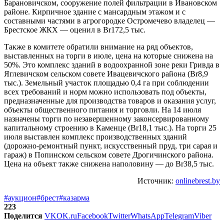
Барановичском, сооружение полей фильтрации в Ивановском
районе. Кирпичное здание с мансардным этажом и с
составными частями в агрогородке Остромечево владелец —
Брестское ЖКХ — оценил в Br172,5 тыс.
Также в комитете обратили внимание на ряд объектов,
выставленных на торги в июле, цена на которые снижена на
50%. Это комплекс зданий в водоохранной зоне реки Гривда в
Яглевичском сельском совете Ивацевичского района (Br8,9
тыс.). Земельный участок площадью 0,4 га при соблюдении
всех требований и норм можно использовать под объекты,
предназначенные для производства товаров и оказания услуг,
объекты общественного питания и торговли. На 14 июля
назначены торги по незавершенному законсервированному
капитальному строению в Каменце (Br18,1 тыс.). На торги 25
июля выставлен комплекс производственных зданий
(дорожно-ремонтный пункт, искусственный пруд, три сарая и
гараж) в Попинском сельском совете Дрогичинского района.
Цена на объект также снижена наполовину — до Br38,5 тыс.
Источник:
onlinebrest.by
#аукцион
#брест
#казарма
223
Поделится
VK
OK.ru
Facebook
Twitter
WhatsApp
Telegram
Viber