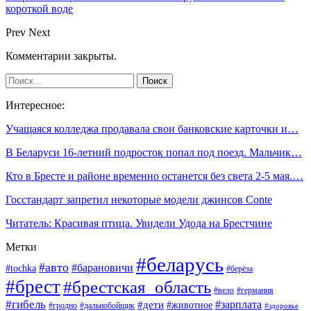
короткой воде
Prev
Next
Комментарии закрыты.
Интересное:
Учащаяся колледжа продавала свои банковские карточки и…
В Беларуси 16-летний подросток попал под поезд. Мальчик…
Кто в Бресте и районе временно останется без света 2-5 мая.…
Госстандарт запретил некоторые модели джинсов Conte
Читатель: Красивая птица. Увидели Удода на Брестчине
Метки
#беларусь
#авто
#барановичи
#tochka
#берёза
#брест
#брестская_область
#вело
#германия
#гибель
#дети
#зарплата
#животное
#гродно
#дальнобойщик
#здоровье