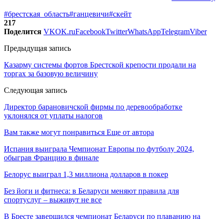
#брестская_область
#ганцевичи
#скейт
217
Поделится
VK
OK.ru
Facebook
Twitter
WhatsApp
Telegram
Viber
Предыдущая запись
Казарму системы фортов Брестской крепости продали на
торгах за базовую величину
Следующая запись
Директор барановичской фирмы по деревообработке
уклонялся от уплаты налогов
Вам также могут понравиться
Еще от автора
Испания выиграла Чемпионат Европы по футболу 2024,
обыграв Францию в финале
Белорус выиграл 1,3 миллиона долларов в покер
Без йоги и фитнеса: в Беларуси меняют правила для
спортуслуг – выживут не все
В Бресте завершился чемпионат Беларуси по плаванию на