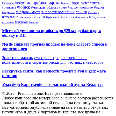
#контрабанда
#кража
#кобрин
#курс_валют
#литва
#каменец
#кредит
#минск
#налог
#мошенничество
#минская_область
#медицина
#мото
#новости компаний
#недвижимость
#пинск
#пожар
#наркотик
#польша
#работа
#россия
#суд
#сигарета
#приговор
#пьяный
#такси
#футбол
#школа
#топливо
Microsoft увеличила прибыль до $25 млрд благодаря
облаку и ИИ
Nestle снижает прогноз продаж на фоне слабого спроса и
давления цен
Золото на максимумах: рост цен, экстремальная
волатильность и скрытые риски для частных инвесторов
Раскрутка сайта: как вывести проект в топ и удержать
позиции
Уладзімір Караткевіч — голас жывой душы Беларусі
© 2026 - Premium n one. Все права защищены.
Любое копирование материалов с нашего ресурса разрешается
только с обратной активной ссылкой на страницу статьи.
Все материалы опубликованные на сайте взяты с открытых
источников и других порталов интернета, все права на