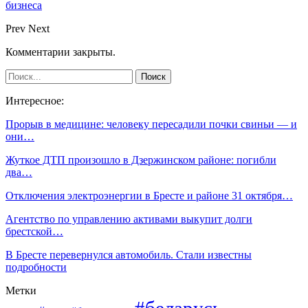
бизнеса
Prev
Next
Комментарии закрыты.
Интересное:
Прорыв в медицине: человеку пересадили почки свиньи — и
они…
Жуткое ДТП произошло в Дзержинском районе: погибли
два…
Отключения электроэнергии в Бресте и районе 31 октября…
Агентство по управлению активами выкупит долги
брестской…
В Бресте перевернулся автомобиль. Стали известны
подробности
Метки
#беларусь