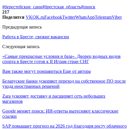
#берестейские_сани
#брестская_область
#пинск
217
Поделится
VK
OK.ru
Facebook
Twitter
WhatsApp
Telegram
Viber
Предыдущая запись
Работа в Бресте, свежие вакансии
Следующая запись
«Самые прекрасные условия и база». Дворец водных видов
спорта в Бресте готов к II Играм стран СНГ
Вам также могут понравиться
Еще от автора
Беларуские банки ускоряют переход на собственное ПО после
ухода иностранных решений
Zara ускоряет доставку и расширяет сеть небольших
магазинов
Google меняет поиск: ИИ-ответы вытесняют классические
ссылки
SAP повышает прогноз на 2026 год благодаря росту облачного