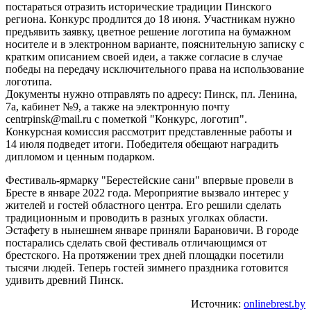
постараться отразить исторические традиции Пинского
региона. Конкурс продлится до 18 июня. Участникам нужно
предъявить заявку, цветное решение логотипа на бумажном
носителе и в электронном варианте, пояснительную записку с
кратким описанием своей идеи, а также согласие в случае
победы на передачу исключительного права на использование
логотипа.
Документы нужно отправлять по адресу: Пинск, пл. Ленина,
7а, кабинет №9, а также на электронную почту
centrpinsk@mail.ru с пометкой "Конкурс, логотип".
Конкурсная комиссия рассмотрит представленные работы и
14 июля подведет итоги. Победителя обещают наградить
дипломом и ценным подарком.
Фестиваль-ярмарку "Берестейские сани" впервые провели в
Бресте в январе 2022 года. Мероприятие вызвало интерес у
жителей и гостей областного центра. Его решили сделать
традиционным и проводить в разных уголках области.
Эстафету в нынешнем январе приняли Барановичи. В городе
постарались сделать свой фестиваль отличающимся от
брестского. На протяжении трех дней площадки посетили
тысячи людей. Теперь гостей зимнего праздника готовится
удивить древний Пинск.
Источник:
onlinebrest.by