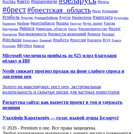
#авто
#барановичи
#tochka
#берёза
#брест
#брестская_область
#вело
#германия
#гибель
#дети
#зарплата
#животное
#гродно
#дальнобойщик
#здоровье
#контрабанда
#кража
#кобрин
#курс_валют
#литва
#каменец
#кредит
#минск
#налог
#мошенничество
#минская_область
#медицина
#мото
#новости компаний
#недвижимость
#пинск
#пожар
#наркотик
#польша
#работа
#россия
#суд
#сигарета
#приговор
#пьяный
#такси
#футбол
#школа
#топливо
Microsoft увеличила прибыль до $25 млрд благодаря
облаку и ИИ
Nestle снижает прогноз продаж на фоне слабого спроса и
давления цен
Золото на максимумах: рост цен, экстремальная
волатильность и скрытые риски для частных инвесторов
Раскрутка сайта: как вывести проект в топ и удержать
позиции
Уладзімір Караткевіч — голас жывой душы Беларусі
© 2026 - Premium n one. Все права защищены.
Любое копирование материалов с нашего ресурса разрешается