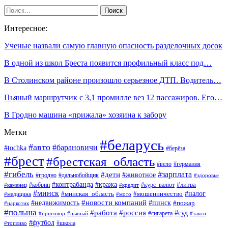
Интересное:
Ученые назвали самую главную опасность разделочных досок
В одной из школ Бреста появится профильный класс под…
В Столинском районе произошло серьезное ДТП. Водитель…
Пьяный маршрутчик с 3,1 промилле вез 12 пассажиров. Его…
В Гродно машина «прижала» хозяина к забору
Метки
#беларусь
#авто
#барановичи
#tochka
#берёза
#брест
#брестская_область
#вело
#германия
#гибель
#дети
#зарплата
#животное
#гродно
#дальнобойщик
#здоровье
#контрабанда
#кража
#кобрин
#курс_валют
#литва
#каменец
#кредит
#минск
#налог
#мошенничество
#минская_область
#медицина
#мото
#новости компаний
#недвижимость
#пинск
#пожар
#наркотик
#польша
#работа
#россия
#суд
#сигарета
#приговор
#пьяный
#такси
#футбол
#школа
#топливо