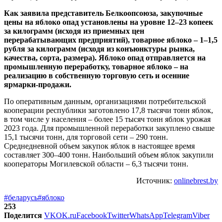
Как заявила представитель Белкоопсоюза, закупочные
цены на яблоко опад установлены на уровне 12–23 копеек
за килограмм (исходя из приемных цен
перерабатывающих предприятий), товарное яблоко – 1–1,5
рубля за килограмм (исходя из конъюнктуры рынка,
качества, сорта, размера). Яблоко опад отправляется на
промышленную переработку, товарное яблоко – на
реализацию в собственную торговую сеть и осенние
ярмарки-продажи.
По оперативным данным, организациями потребительской
кооперации республики заготовлено 17,8 тысячи тонн яблок,
в том числе у населения – более 15 тысяч тонн яблок урожая
2023 года. Для промышленной переработки закуплено свыше
15,1 тысячи тонн, для торговой сети – 290 тонн.
Среднедневной объем закупок яблок в настоящее время
составляет 300–400 тонн. Наибольший объем яблок закупили
кооператоры Могилевской области – 6,3 тысячи тонн.
Источник:
onlinebrest.by
#беларусь
#яблоко
253
Поделится
VK
OK.ru
Facebook
Twitter
WhatsApp
Telegram
Viber