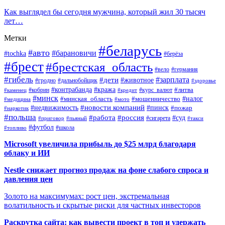
Как выглядел бы сегодня мужчина, который жил 30 тысяч
лет…
Метки
#беларусь
#авто
#барановичи
#tochka
#берёза
#брест
#брестская_область
#вело
#германия
#гибель
#дети
#зарплата
#животное
#гродно
#дальнобойщик
#здоровье
#контрабанда
#кража
#кобрин
#курс_валют
#литва
#каменец
#кредит
#минск
#налог
#мошенничество
#минская_область
#медицина
#мото
#новости компаний
#недвижимость
#пинск
#пожар
#наркотик
#польша
#работа
#россия
#суд
#сигарета
#приговор
#пьяный
#такси
#футбол
#школа
#топливо
Microsoft увеличила прибыль до $25 млрд благодаря
облаку и ИИ
Nestle снижает прогноз продаж на фоне слабого спроса и
давления цен
Золото на максимумах: рост цен, экстремальная
волатильность и скрытые риски для частных инвесторов
Раскрутка сайта: как вывести проект в топ и удержать