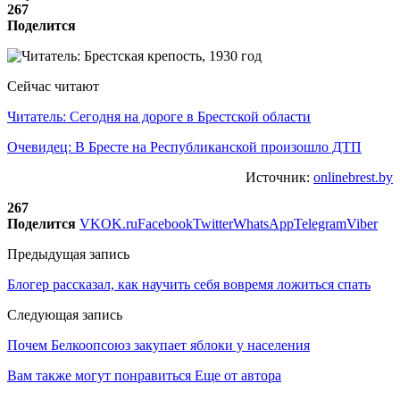
267
Поделится
Сейчас читают
Читатель: Сегодня на дороге в Брестской области
Очевидец: В Бресте на Республиканской произошло ДТП
Источник:
onlinebrest.by
267
Поделится
VK
OK.ru
Facebook
Twitter
WhatsApp
Telegram
Viber
Предыдущая запись
Блогер рассказал, как научить себя вовремя ложиться спать
Следующая запись
Почем Белкоопсоюз закупает яблоки у населения
Вам также могут понравиться
Еще от автора