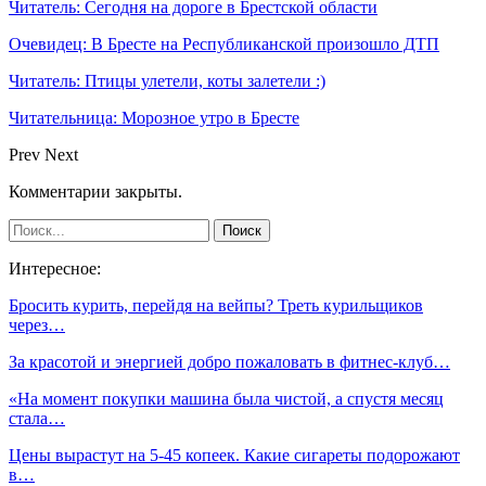
Читатель: Сегодня на дороге в Брестской области
Очевидец: В Бресте на Республиканской произошло ДТП
Читатель: Птицы улетели, коты залетели :)
Читательница: Морозное утро в Бресте
Prev
Next
Комментарии закрыты.
Интересное:
Бросить курить, перейдя на вейпы? Треть курильщиков
через…
За красотой и энергией добро пожаловать в фитнес-клуб…
«На момент покупки машина была чистой, а спустя месяц
стала…
Цены вырастут на 5-45 копеек. Какие сигареты подорожают
в…