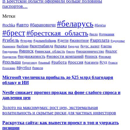
В Брестской области оформили больше половины
паспортов…
Метки
#беларусь
#авто
#барановичи
#tochka
#берёза
#брест
#брестская_область
#вело
#германия
#гибель
#дети
#зарплата
#животное
#гродно
#дальнобойщик
#здоровье
#контрабанда
#кража
#кобрин
#курс_валют
#литва
#каменец
#кредит
#минск
#налог
#мошенничество
#минская_область
#медицина
#мото
#новости компаний
#недвижимость
#пинск
#пожар
#наркотик
#польша
#работа
#россия
#суд
#сигарета
#приговор
#пьяный
#такси
#футбол
#школа
#топливо
Microsoft увеличила прибыль до $25 млрд благодаря
облаку и ИИ
Nestle снижает прогноз продаж на фоне слабого спроса и
давления цен
Золото на максимумах: рост цен, экстремальная
волатильность и скрытые риски для частных инвесторов
Раскрутка сайта: как вывести проект в топ и удержать
позиции