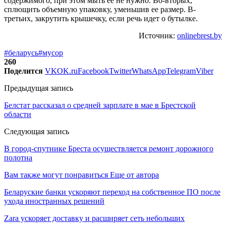
содержимого, при этом мыть ее не нужно. Во-вторых,
сплющить объемную упаковку, уменьшив ее размер. В-
третьих, закрутить крышечку, если речь идет о бутылке.
Источник:
onlinebrest.by
#беларусь
#мусор
260
Поделится
VK
OK.ru
Facebook
Twitter
WhatsApp
Telegram
Viber
Предыдущая запись
Белстат рассказал о средней зарплате в мае в Брестской
области
Следующая запись
В город-спутнике Бреста осуществляется ремонт дорожного
полотна
Вам также могут понравиться
Еще от автора
Беларуские банки ускоряют переход на собственное ПО после
ухода иностранных решений
Zara ускоряет доставку и расширяет сеть небольших