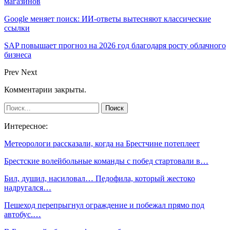
магазинов
Google меняет поиск: ИИ-ответы вытесняют классические
ссылки
SAP повышает прогноз на 2026 год благодаря росту облачного
бизнеса
Prev
Next
Комментарии закрыты.
Интересное:
Метеорологи рассказали, когда на Брестчине потеплеет
Брестские волейбольные команды с побед стартовали в…
Бил, душил, насиловал… Педофила, который жестоко
надругался…
Пешеход перепрыгнул ограждение и побежал прямо под
автобус.…