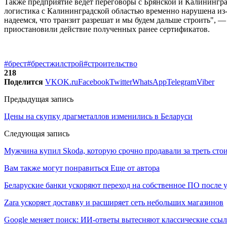
Также предприятие ведет переговоры с Брянской и Калининград
логистика с Калининградской областью временно нарушена из-
надеемся, что транзит разрешат и мы будем дальше строить", 
приостановили действие полученных ранее сертификатов.
#брест
#брестжилстрой
#строительство
218
Поделится
VK
OK.ru
Facebook
Twitter
WhatsApp
Telegram
Viber
Предыдущая запись
Цены на скупку драгметаллов изменились в Беларуси
Следующая запись
Мужчина купил Skoda, которую срочно продавали за треть сто
Вам также могут понравиться
Еще от автора
Беларуские банки ускоряют переход на собственное ПО после
Zara ускоряет доставку и расширяет сеть небольших магазинов
Google меняет поиск: ИИ-ответы вытесняют классические ссы