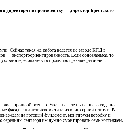
о директора по производству — директор Брестского
лн. Сейчас такая же работа ведется на заводе КПД в
лов — экспортоориентированность. Если обновляемся, то
льшую заинтересованность проявляют разные регионы", —
ачалось прошлой осенью. Уже в начале нынешнего года по
ные фасады: в английском стиле из клинкерной плитки. В
 приезжаем на готовый фундамент, монтируем коробку и
о середины сентября им нужно смонтировать семь коттеджей.