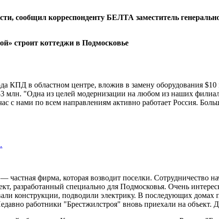
ти, сообщил корреспонденту БЕЛТА заместитель генеральног
а КПД в областном центре, вложив в замену оборудования $10 м
$3 млн. "Одна из целей модернизации на любом из наших филиа
йчас с нами по всем направлениям активно работает Россия. Бо
…
 — частная фирма, которая возводит поселки. Сотрудничество н
кт, разработанный специально для Подмосковья. Очень интерес
овали конструкции, подводили электрику. В последующих домах
едавно работники "Брестжилстроя" вновь приехали на объект. Д