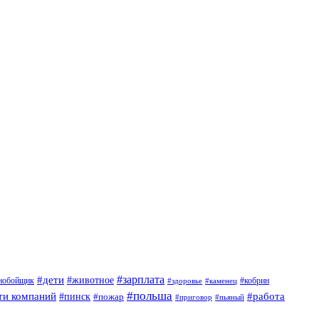
#дети
#зарплата
#животное
нобойщик
#кобрин
#здоровье
#каменец
#польша
ти компаний
#работа
#пинск
#пожар
#приговор
#пьяный