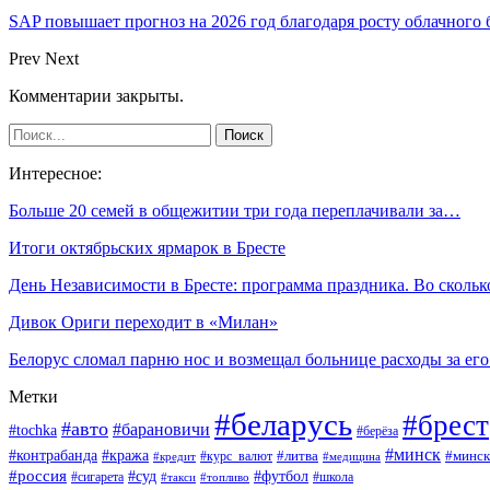
SAP повышает прогноз на 2026 год благодаря росту облачного 
Prev
Next
Комментарии закрыты.
Интересное:
Больше 20 семей в общежитии три года переплачивали за…
Итоги октябрьских ярмарок в Бресте
День Независимости в Бресте: программа праздника. Во сколь
Дивок Ориги переходит в «Милан»
Белорус сломал парню нос и возмещал больнице расходы за ег
Метки
#беларусь
#брест
#авто
#барановичи
#tochka
#берёза
#минск
#контрабанда
#кража
#курс_валют
#литва
#минск
#кредит
#медицина
#россия
#футбол
#суд
#сигарета
#школа
#топливо
#такси