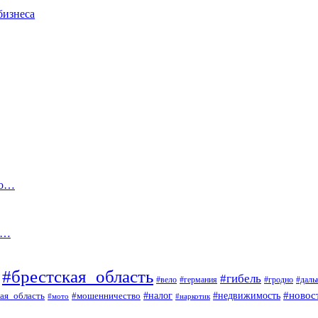
бизнеса
ко…
о…
#брестская_область
#гибель
#вело
#гродно
#даль
#германия
#налог
#новос
#мошенничество
#недвижимость
ая_область
#мото
#наркотик