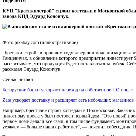
Поделится
КУП "Брестжилстрой" строит коттеджи в Московской облас
завода КПД Эдуард Конончук.
Фото pixabay.com (иллюстративное)
"Брестжилстрой" в прошлом году завершил модернизацию завод
Ганцевичах, в обновление которого предприятие инвестирует 
рассчитываем, что продукция будет поставляться за рубеж. Се
рассказал Эдуард Конончук.
Сейчас читают
Беларуские банки ускоряют переход на собственное ПО после
Zara ускоряет доставку и расширяет сеть небольших магазинов
Например, брестчане строят коттеджи в Подмосковье. Заказчик
пилотному проекту был построен первый дом. "Это новый прое
первом доме делали все сами, в том числе фундамент, монтир
уезжаем — больше наших работ нет", — пояснил собеседник. Н