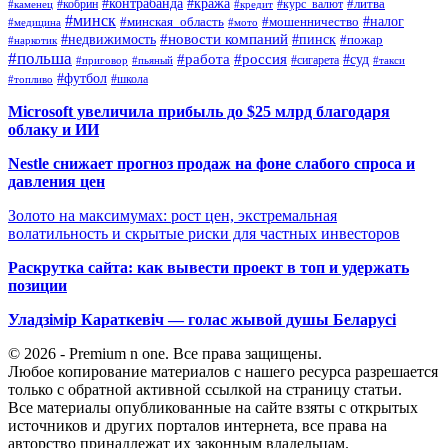
#контрабанда
#кража
#кобрин
#курс_валют
#литва
#каменец
#кредит
#минск
#налог
#мошенничество
#минская_область
#медицина
#мото
#новости компаний
#недвижимость
#пинск
#пожар
#наркотик
#польша
#работа
#россия
#суд
#сигарета
#приговор
#пьяный
#такси
#футбол
#школа
#топливо
Microsoft увеличила прибыль до $25 млрд благодаря
облаку и ИИ
Nestle снижает прогноз продаж на фоне слабого спроса и
давления цен
Золото на максимумах: рост цен, экстремальная
волатильность и скрытые риски для частных инвесторов
Раскрутка сайта: как вывести проект в топ и удержать
позиции
Уладзімір Караткевіч — голас жывой душы Беларусі
© 2026 - Premium n one. Все права защищены.
Любое копирование материалов с нашего ресурса разрешается
только с обратной активной ссылкой на страницу статьи.
Все материалы опубликованные на сайте взяты с открытых
источников и других порталов интернета, все права на
авторство принадлежат их законным владельцам.