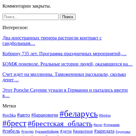
Комментарии закрыты.
Интересное:
Два иностранных тренера расторгли контракт с
гандбольным…
Кобрину 735 лет. Программа праздничных мероприятий,…
БОМЖ поневоле. Реальные истории людей, оказавшихся на…
Счет идет на миллионы. Таможенники рассказали, сколько
денег…
Этот Porsche Cayenne угнали в Германии и пытались ввезти
в…
Метки
#беларусь
#авто
#барановичи
#tochka
#берёза
#брест
#брестская_область
#вело
#германия
#гибель
#дети
#зарплата
#животное
#гродно
#дальнобойщик
#здоровье