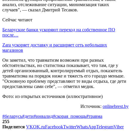
анализ, отслеживание ситуации, минимизация таких
случаев", — сказал Дмитрий Тесаков.
Сейчас читают
Беларуские банки ускоряют переход на собственное ПО
после…
Zara ускоряет доставку и расширяет сеть небольших
магазинов
Он заметил, что травматизм возможен при разных
обстоятельствах, но статистика показывает, что там, где у
детей организованный, контролируемый отдых, показатель
травматизма на порядок ниже и тяжесть его гораздо меньше.
"Основную проблему представляют те виды отдыха, где дети
предоставлены сами себе", — отметил медик.
Фото: из открытых источников (иллюстративное)
Источник:
onlinebrest.by
#беларусь
#дети
#инвалид
#скорая_помощь
#травма
255
Поделится
VK
OK.ru
Facebook
Twitter
WhatsApp
Telegram
Viber