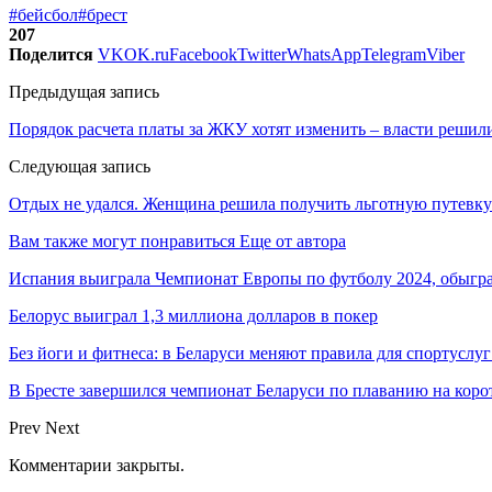
#бейсбол
#брест
207
Поделится
VK
OK.ru
Facebook
Twitter
WhatsApp
Telegram
Viber
Предыдущая запись
Порядок расчета платы за ЖКУ хотят изменить – власти решил
Следующая запись
Отдых не удался. Женщина решила получить льготную путевку
Вам также могут понравиться
Еще от автора
Испания выиграла Чемпионат Европы по футболу 2024, обыгр
Белорус выиграл 1,3 миллиона долларов в покер
Без йоги и фитнеса: в Беларуси меняют правила для спортуслуг
В Бресте завершился чемпионат Беларуси по плаванию на коро
Prev
Next
Комментарии закрыты.