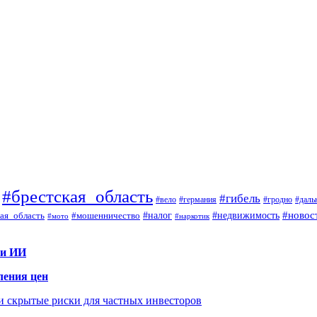
#брестская_область
#гибель
#вело
#гродно
#даль
#германия
#налог
#новос
#мошенничество
#недвижимость
ая_область
#мото
#наркотик
 и ИИ
ления цен
 и скрытые риски для частных инвесторов