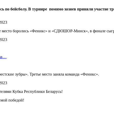
русь по бейсболу. В турнире помимо хозяев приняли участи
тье место боролись «Феникс» и «СДЮШОР-Минск», в финале сыг
рав…
рестские зубры». Третье место заняла команда «Феникс».
телями Кубка Республики Беларусь!
имой победой!