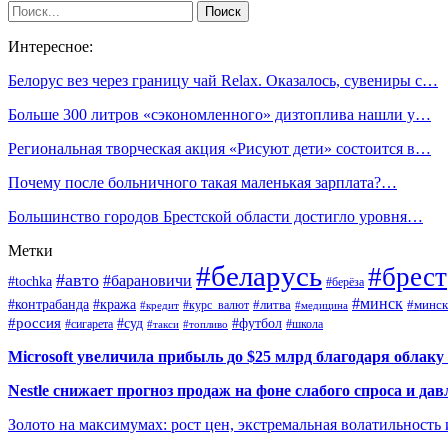
Интересное:
Белорус вез через границу чай Relax. Оказалось, сувениры с…
Больше 300 литров «сэкономленного» дизтоплива нашли у…
Региональная творческая акция «Рисуют дети» состоится в…
Почему после больничного такая маленькая зарплата?…
Большинство городов Брестской области достигло уровня…
Метки
#беларусь
#брест
#авто
#барановичи
#tochka
#берёза
#минск
#контрабанда
#кража
#курс_валют
#литва
#минск
#кредит
#медицина
#россия
#футбол
#суд
#сигарета
#школа
#топливо
#такси
Microsoft увеличила прибыль до $25 млрд благодаря облаку
Nestle снижает прогноз продаж на фоне слабого спроса и дав
Золото на максимумах: рост цен, экстремальная волатильность