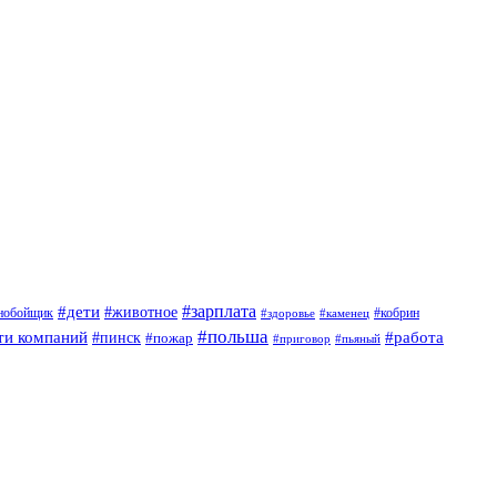
#дети
#зарплата
#животное
нобойщик
#кобрин
#здоровье
#каменец
#польша
ти компаний
#работа
#пинск
#пожар
#приговор
#пьяный