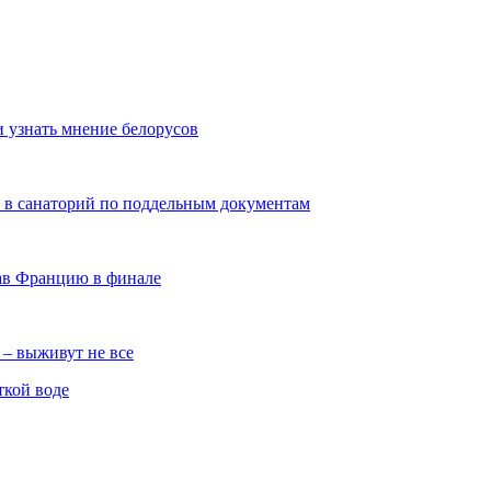
и узнать мнение белорусов
 в санаторий по поддельным документам
ав Францию в финале
 – выживут не все
ткой воде