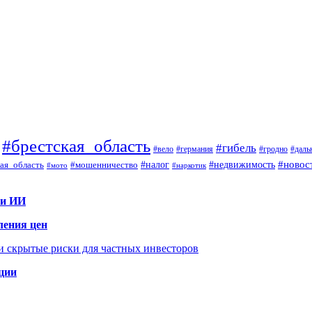
#брестская_область
#гибель
#вело
#гродно
#даль
#германия
#налог
#новос
#мошенничество
#недвижимость
ая_область
#мото
#наркотик
 и ИИ
ления цен
 и скрытые риски для частных инвесторов
иции