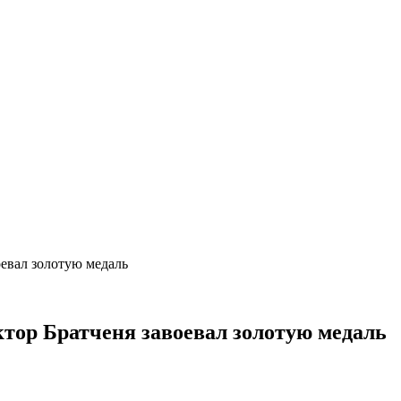
евал золотую медаль
тор Братченя завоевал золотую медаль