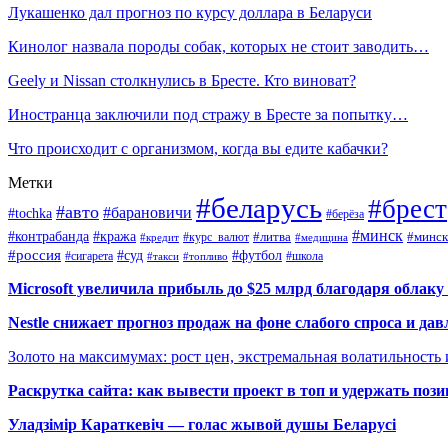
Лукашенко дал прогноз по курсу доллара в Беларуси
Кинолог назвала породы собак, которых не стоит заводить…
Geely и Nissan столкнулись в Бресте. Кто виноват?
Иностранца заключили под стражу в Бресте за попытку…
Что происходит с организмом, когда вы едите кабачки?
Метки
#беларусь
#брест
#авто
#барановичи
#tochka
#берёза
#минск
#контрабанда
#кража
#курс_валют
#литва
#минск
#кредит
#медицина
#россия
#футбол
#суд
#сигарета
#школа
#топливо
#такси
Microsoft увеличила прибыль до $25 млрд благодаря облаку
Nestle снижает прогноз продаж на фоне слабого спроса и дав
Золото на максимумах: рост цен, экстремальная волатильность
Раскрутка сайта: как вывести проект в топ и удержать поз
Уладзімір Караткевіч — голас жывой душы Беларусі