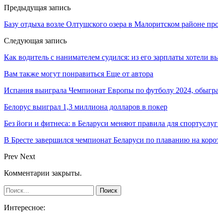
Предыдущая запись
Базу отдыха возле Олтушского озера в Малоритском районе пр
Следующая запись
Как водитель с нанимателем судился: из его зарплаты хотели в
Вам также могут понравиться
Еще от автора
Испания выиграла Чемпионат Европы по футболу 2024, обыгр
Белорус выиграл 1,3 миллиона долларов в покер
Без йоги и фитнеса: в Беларуси меняют правила для спортуслуг
В Бресте завершился чемпионат Беларуси по плаванию на коро
Prev
Next
Комментарии закрыты.
Интересное: