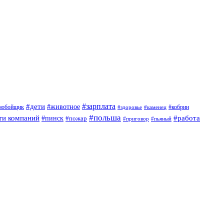
#дети
#зарплата
#животное
нобойщик
#кобрин
#здоровье
#каменец
#польша
ти компаний
#работа
#пинск
#пожар
#приговор
#пьяный