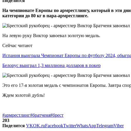
Поделится
На чемпионате Европы по армрестлингу, который в эти дни
категории до 80 кг в пара-армрестлинге.
На левую руку Виктор завоевал золотую медаль.
Сейчас читают
Испания выиграла Чемпионат Европы по футболу 2024, обыг
Белорус выиграл 1,3 миллиона долларов в покер
Это его 17-я золотая медаль с чемпионатов Европы. Завтра спо
Ждем золотой дубль!
#армрестлинг
#братченя
#брест
203
Поделится
VK
OK.ru
Facebook
Twitter
WhatsApp
Telegram
Viber