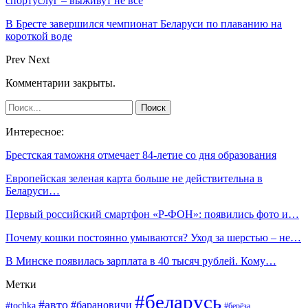
спортуслуг – выживут не все
В Бресте завершился чемпионат Беларуси по плаванию на
короткой воде
Prev
Next
Комментарии закрыты.
Интересное:
Брестская таможня отмечает 84-летие со дня образования
Европейская зеленая карта больше не действительна в
Беларуси…
Первый российский смартфон «Р-ФОН»: появились фото и…
Почему кошки постоянно умываются? Уход за шерстью – не…
В Минске появилась зарплата в 40 тысяч рублей. Кому…
Метки
#беларусь
#авто
#барановичи
#tochka
#берёза