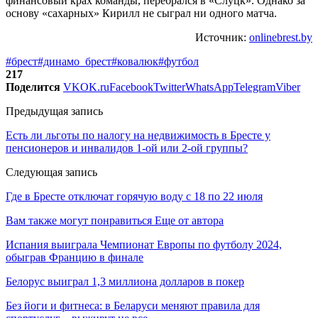
финансовый крах команды, перебрался в «Слуцк». Однако за
основу «сахарных» Кирилл не сыграл ни одного матча.
Источник:
onlinebrest.by
#брест
#динамо_брест
#ковалюк
#футбол
217
Поделится
VK
OK.ru
Facebook
Twitter
WhatsApp
Telegram
Viber
Предыдущая запись
Есть ли льготы по налогу на недвижимость в Бресте у
пенсионеров и инвалидов 1-ой или 2-ой группы?
Следующая запись
Где в Бресте отключат горячую воду с 18 по 22 июля
Вам также могут понравиться
Еще от автора
Испания выиграла Чемпионат Европы по футболу 2024,
обыграв Францию в финале
Белорус выиграл 1,3 миллиона долларов в покер
Без йоги и фитнеса: в Беларуси меняют правила для